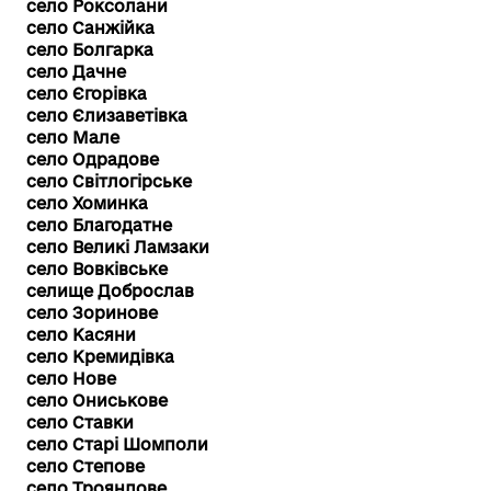
село Роксолани
село Санжійка
село Болгарка
село Дачне
село Єгорівка
село Єлизаветівка
село Мале
село Одрадове
село Світлогірське
село Хоминка
село Благодатне
село Великі Ламзаки
село Вовківське
селище Доброслав
село Зоринове
село Касяни
село Кремидівка
село Нове
село Ониськове
село Ставки
село Старі Шомполи
село Степове
село Трояндове