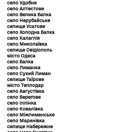
село Удобне
село Алтестове
село Велика Балка
село Нерубайське
селище Усатове
село Холодна Балка
село Калаглія
село Миколаївка
селище Овідіополь
місто Одеса
село Балка
село Лиманка
село Сухий Лиман
селище Таїрове
місто Теплодар
село Августівка
село Берегове
село Іллінка
село Ковалівка
село Міжлиманське
село Маринівка
селище Набережне