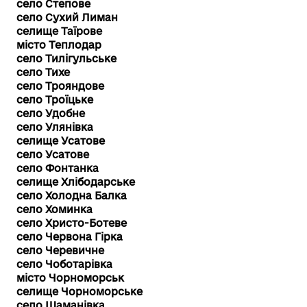
село Степове
село Сухий Лиман
селище Таїрове
місто Теплодар
село Тилігульське
село Тихе
село Трояндове
село Троїцьке
село Удобне
село Улянівка
селище Усатове
село Усатове
село Фонтанка
селище Хлібодарське
село Холодна Балка
село Хоминка
село Христо-Ботеве
село Червона Гірка
село Черевичне
село Чоботарівка
місто Чорноморськ
селище Чорноморське
село Шаманівка