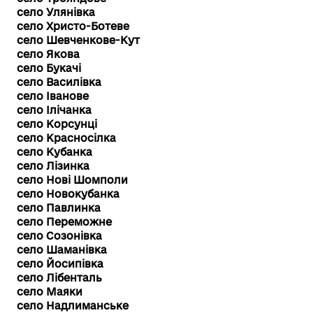
село Улянівка
село Христо-Ботеве
село Шевченкове-Кут
село Якова
село Букачі
село Василівка
село Іванове
село Ілічанка
село Корсунці
село Красносілка
село Кубанка
село Лізинка
село Нові Шомполи
село Новокубанка
село Павлинка
село Переможне
село Созонівка
село Шаманівка
село Йосипівка
село Лібенталь
село Маяки
село Надлиманське