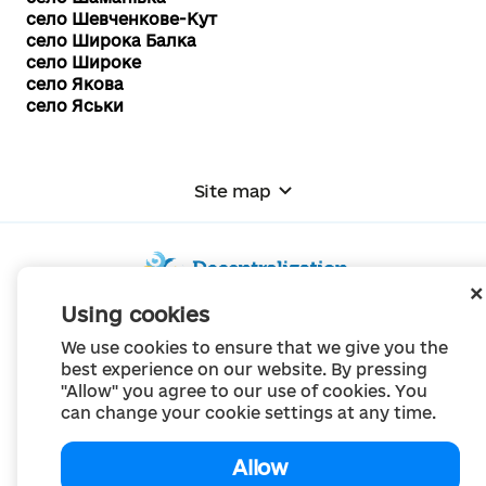
село Шевченкове-Кут
село Широка Балка
село Широке
село Якова
село Яськи
Site map
Using cookies
© Portal "Decentralization", 2022
We use cookies to ensure that we give you the
The project was created in 2014 to communicate the reform of local self-
best experience on our website. By pressing
government
"Allow" you agree to our use of cookies. You
and territorial organization of power in Ukraine.
Creation and filling -
Portal "Decentralization"
can change your cookie settings at any time.
All content is available under license
Creative Commons Attribution 4.0 International license,
unless otherwise indicated
Allow