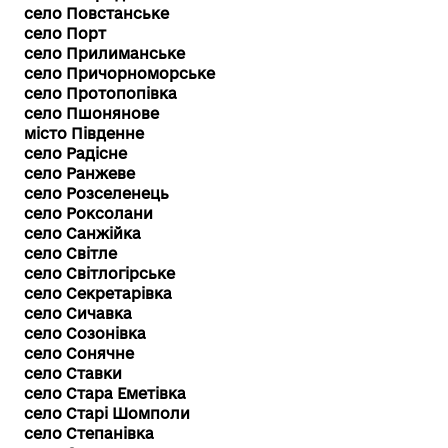
село Повстанське
село Порт
село Прилиманське
село Причорноморське
село Протопопівка
село Пшонянове
місто Південне
село Радісне
село Ранжеве
село Розселенець
село Роксолани
село Санжійка
село Світле
село Світлогірське
село Секретарівка
село Сичавка
село Созонівка
село Сонячне
село Ставки
село Стара Еметівка
село Старі Шомполи
село Степанівка