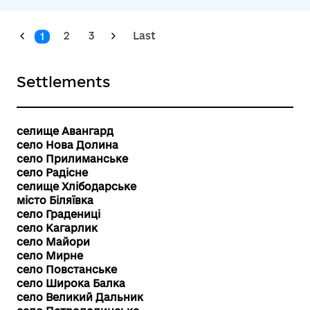
2
3
Last
1
Settlements
селище Авангард
село Нова Долина
село Прилиманське
село Радісне
селище Хлібодарське
місто Біляївка
село Градениці
село Кагарлик
село Майори
село Мирне
село Повстанське
село Широка Балка
село Великий Дальник