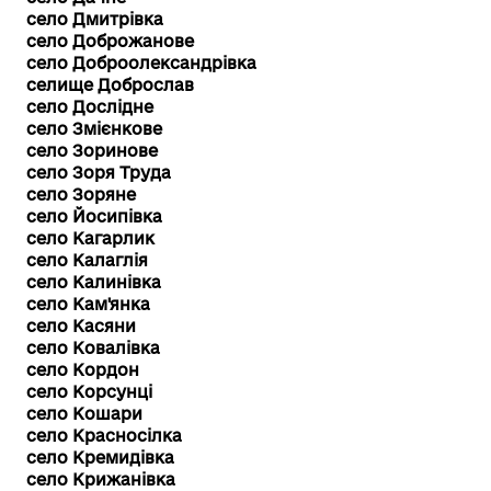
село Дмитрівка
село Доброжанове
село Доброолександрівка
селище Доброслав
село Дослідне
село Змієнкове
село Зоринове
село Зоря Труда
село Зоряне
село Йосипівка
село Кагарлик
село Калаглія
село Калинівка
село Кам'янка
село Касяни
село Ковалівка
село Кордон
село Корсунці
село Кошари
село Красносілка
село Кремидівка
село Крижанівка