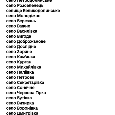
село Петродолинське
село Розселенець
селище Великодолинське
село Молодіжне
село Березань
село Важне
село Василівка
село Вигода
село Доброжанове
село Дослідне
село Зоряне
село Кам'янка
село Курган
село Михайлівка
село Паліївка
село Петрове
село Секретарівка
село Сонячне
село Червона Гірка
село Бутівка
село Визирка
село Воронівка
село Дмитрівка