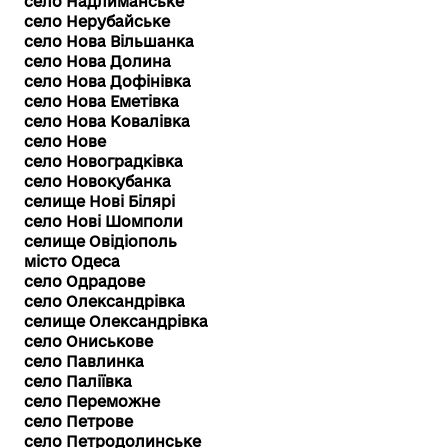
село Надлиманське
село Нерубайське
село Нова Вільшанка
село Нова Долина
село Нова Дофінівка
село Нова Еметівка
село Нова Ковалівка
село Нове
село Новоградківка
село Новокубанка
селище Нові Білярі
село Нові Шомполи
селище Овідіополь
місто Одеса
село Одрадове
село Олександрівка
селище Олександрівка
село Ониськове
село Павлинка
село Паліївка
село Переможне
село Петрове
село Петродолинське