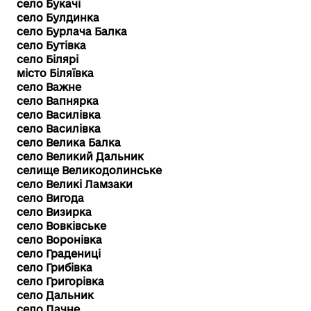
село Букачі
село Булдинка
село Бурлача Балка
село Бутівка
село Білярі
місто Біляївка
село Важне
село Вапнярка
село Василівка
село Василівка
село Велика Балка
село Великий Дальник
селище Великодолинське
село Великі Ламзаки
село Вигода
село Визирка
село Вовківське
село Воронівка
село Градениці
село Грибівка
село Григорівка
село Дальник
село Дачне