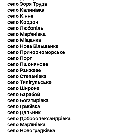
село Зоря Труда
село Калинівка
село Кінне
село Кордон
село Любопіль
село Мар'янівка
село Міщанка
село Нова Вільшанка
село Причорноморське
село Порт
село Пшонянове
село Ранжеве
село Степанівка
село Тилігульське
село Широке
село Барабой
село Богатирівка
село Грибівка
село Дальник
село Доброолександрівка
село Мар'янівка
село Новоградківка