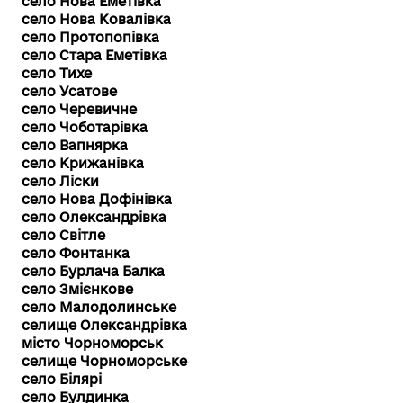
село Нова Еметівка
село Нова Ковалівка
село Протопопівка
село Стара Еметівка
село Тихе
село Усатове
село Черевичне
село Чоботарівка
село Вапнярка
село Крижанівка
село Ліски
село Нова Дофінівка
село Олександрівка
село Світле
село Фонтанка
село Бурлача Балка
село Змієнкове
село Малодолинське
селище Олександрівка
місто Чорноморськ
селище Чорноморське
село Білярі
село Булдинка