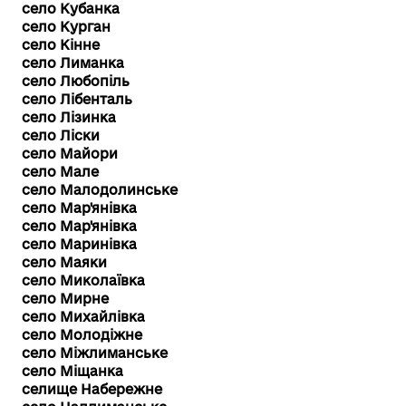
село Кубанка
село Курган
село Кінне
село Лиманка
село Любопіль
село Лібенталь
село Лізинка
село Ліски
село Майори
село Мале
село Малодолинське
село Мар'янівка
село Мар'янівка
село Маринівка
село Маяки
село Миколаївка
село Мирне
село Михайлівка
село Молодіжне
село Міжлиманське
село Міщанка
селище Набережне