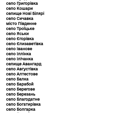
село Григорівка
село Кошари
селище Нові Білярі
село Сичавка
місто Південне
село Троїцьке
село Яськи
село Єгорівка
село Єлизаветівка
село Іванове
село Іллінка
село Ілічанка
селище Авангард
село Августівка
село Алтестове
село Балка
село Барабой
село Берегове
село Березань
село Благодатне
село Богатирівка
село Болгарка