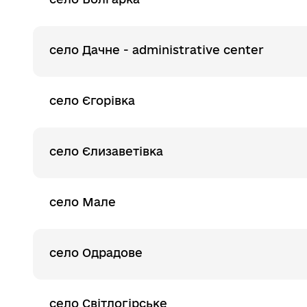
село Дачне - administrative center
село Єгорівка
село Єлизаветівка
село Мале
село Одрадове
село Світлогірське