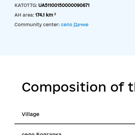
KATOTTG:
UA51100150000090671
2
AH area:
174.1 km
Community center:
село Дачне
Composition of 
Village
село Болгарка