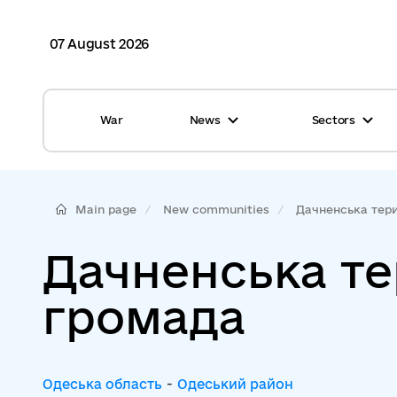
07 August 2026
War
News
Sectors
All news
Finance
International support
Gromadas
Main page
New communities
Дачненська терит
Glossary
Healthcare
Дачненська те
Calendar
ASC
громада
Reports from gromadas
Safety
Photo
Waste management
Одеська область
-
Одеський район
Tag Cloud