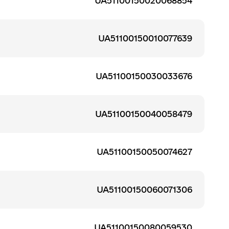
UA51100150020068854
UA51100150010077639
UA51100150030033676
UA51100150040058479
UA51100150050074627
UA51100150060071306
UA51100150080059530