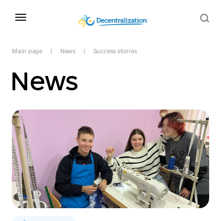
Main page
News
Success stories
News