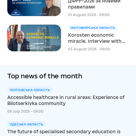
ДФРР-2026 за новими
в сфері освіти в межах
правилами
реалізації Швейцарсько-
українського Проєкту
01 August 2026 - 09:00
DECIDE
ЖИТОМИРСЬКА ОБЛАСТЬ
Korosten economic
miracle. Interview with
Volodymyr Moskalenko,
03 August 2026 - 09:00
Mayor of Korosten
Top news of the month
ПОЛТАВСЬКА ОБЛАСТЬ
Accessible healthcare in rural areas: Experience of
Bilotserkivka community
08 July 2026 - 09:00
ОДЕСЬКА ОБЛАСТЬ
The future of specialised secondary education is