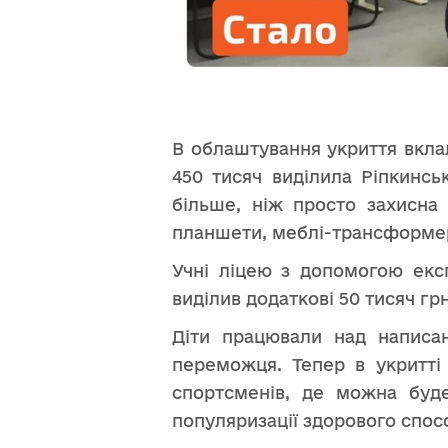
В облаштування укриття вклал
450 тисяч виділила Ріпкинсь
більше, ніж просто захисна
планшети, меблі-трансформери
Учні ліцею з допомогою екс
виділив додаткові 50 тисяч грн
Діти працювали над написан
переможця. Тепер в укритті
спортсменів, де можна буде
популяризації здорового спосо