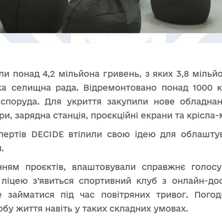
и понад 4,2 мільйона гривень, з яких 3,8 мільй
ка селищна рада. Відремонтовано понад 1000 к
 споруда. Для укриття закупили нове обладнан
, зарядна станція, проєкційні екрани та крісла-
пертів DECIDE втілили свою ідею для облаштув
.
ням проєктів, влаштовували справжнє голосу
 ліцею з’явиться спортивний клуб з онлайн-до
 займатися під час повітряних тривог. Пого
бу життя навіть у таких складних умовах.