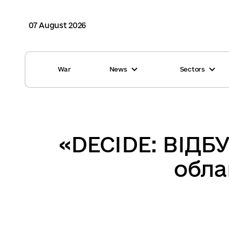
07 August 2026
War
News
Sectors
All news
Finance
International support
Gromadas
Glossary
Healthcare
«DECIDE: ВІДБУ
Calendar
ASC
обла
Reports from gromadas
Safety
Photo
Waste management
Tag Cloud