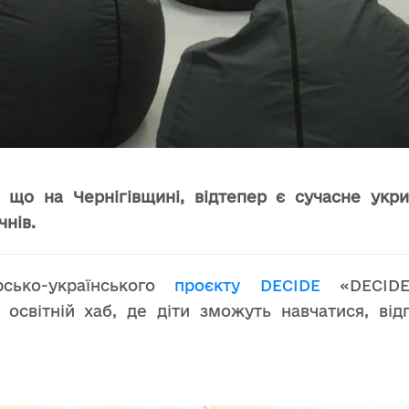
, що
на Чернігівщині
,
відтепер є сучасне укри
нів.
сько-українського
проєкту DECIDE
«DECIDE
освітній хаб, де діти зможуть навчатися, від