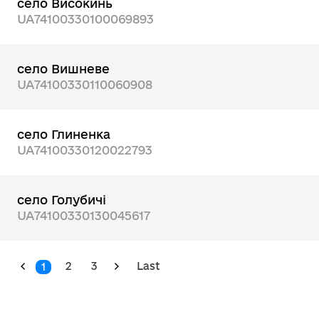
село Високинь
UA74100330100069893
село Вишневе
UA74100330110060908
село Глиненка
UA74100330120022793
село Голубичі
UA74100330130045617
2
3
Last
1