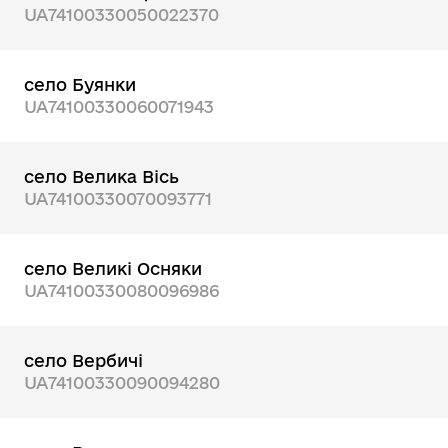
UA74100330050022370
село Буянки
UA74100330060071943
село Велика Вісь
UA74100330070093771
село Великі Осняки
UA74100330080096986
село Вербичі
UA74100330090094280