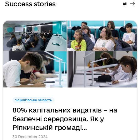
Success stories
All
Чернігівська область
80% капітальних видатків – на
безпечні середовища. Як у
Ріпкинській громаді
облаштували шкільне укриття
30 December 2024