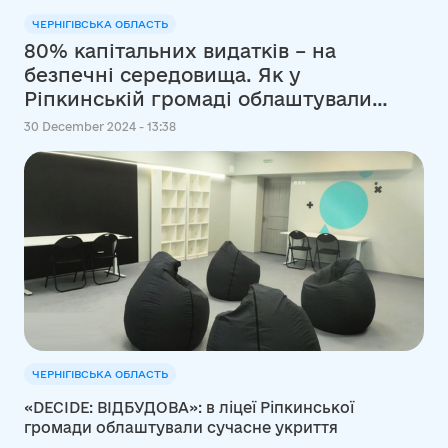
ЧЕРНІГІВСЬКА ОБЛАСТЬ
80% капітальних видатків – на
безпечні середовища. Як у
Ріпкинській громаді облаштували
шкільне укриття
30 December 2024 - 13:38
ЧЕРНІГІВСЬКА ОБЛАСТЬ
«DECIDE: ВІДБУДОВА»: в ліцеї Ріпкинської
громади облаштували сучасне укриття