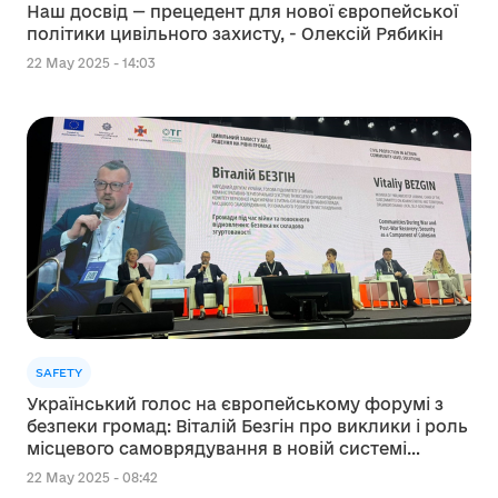
Наш досвід — прецедент для нової європейської
політики цивільного захисту, - Олексій Рябикін
22 May 2025 - 14:03
SAFETY
Український голос на європейському форумі з
безпеки громад: Віталій Безгін про виклики і роль
місцевого самоврядування в новій системі
цивільного захисту Європи
22 May 2025 - 08:42