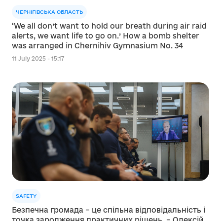
ЧЕРНІГІВСЬКА ОБЛАСТЬ
‘We all don’t want to hold our breath during air raid
alerts, we want life to go on.’ How a bomb shelter
was arranged in Chernihiv Gymnasium No. 34
11 July 2025 - 15:17
SAFETY
Безпечна громада – це спільна відповідальність і
точка зародження практичних рішень, – Олексій