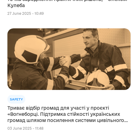
Кулеба
27 June 2025 - 10:49
SAFETY
Триває відбір громад для участі у проєкті
«Вогнеборці. Підтримка стійкості українських
громад шляхом посилення системи цивільного
захисту на місцевому рівні»
03 June 2025 - 11:48