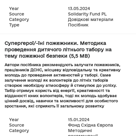
Year
13.05.2024
Source
Solidarity Fund PL
Category
Довідкові матеріали
Type
Посібник
Супергерої/-їні пожежники. Методика
проведення дитячого літнього табору на
тему пожежної безпеки (5,5 MB)
Автори посібника рекомендують залучати пожежників,
працівників ДСНС, місцеву відповідальну та креативну
молодь до проведення активностей у таборі. Саме
залучення молоді як волонтерів до літніх таборів
створює необхідну атмосферу й стимулює до успіху.
Табір отримує користь від енергії, креативності та
відданості юних волонтерів, тоді як молодь здобуває
цінний досвід, навички та можливості для особистого
зростання, які сприяють її загальному розвитку
Year
15.01.2024
Source
Фонд Східна Європа
Category
Методичні