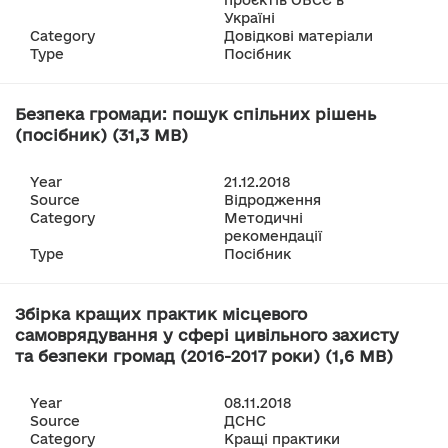
проєктів ОБСЄ в
Україні
Category
Довідкові матеріали
Type
Посібник
Безпека громади: пошук спільних рішень
(посібник) (31,3 MB)
Year
21.12.2018
Source
Відродження
Category
Методичні
рекомендації
Type
Посібник
Збірка кращих практик місцевого
самоврядування у сфері цивільного захисту
та безпеки громад (2016-2017 роки) (1,6 MB)
Year
08.11.2018
Source
ДСНС
Category
Кращі практики