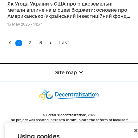
Як Угода України з США про рідкоземельні
метали вплине на місцеві бюджети: основне про
Американсько-Український інвестиційний фонд
відбудови
13 May 2025 - 14:37
2
3
Last
1
Site map
© Portal "Decentralization", 2022
The project was created in 2014 to communicate the reform of local self-
government
and territorial organization of power in Ukraine.
Creation and filling -
Portal "Decentralization"
Using cookies