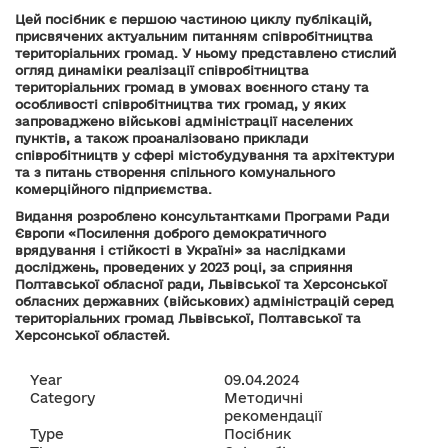
Цей посібник є першою частиною циклу публікацій,
присвячених актуальним питанням співробітництва
територіальних громад. У ньому представлено стислий
огляд динаміки реалізації співробітництва
територіальних громад в умовах воєнного стану та
особливості співробітництва тих громад, у яких
запроваджено військові адміністрації населених
пунктів, а також проаналізовано приклади
співробітництв у сфері містобудування та архітектури
та з питань створення спільного комунального
комерційного підприємства.
Видання розроблено консультантками Програми Ради
Європи «Посилення доброго демократичного
врядування і cтійкості в Україні» за наслідками
досліджень, проведених у 2023 році, за сприяння
Полтавської обласної ради, Львівської та Херсонської
обласних державних (військових) адміністрацій серед
територіальних громад Львівської, Полтавської та
Херсонської областей.
Year
09.04.2024
Category
Методичні
рекомендації
Type
Посібник