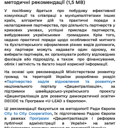
методичні рекомендації (1,5 MB)
У посібнику йдеться про побудову ефективної
комунікації та співпраці з муніципалітетами інших
країн, алгоритми дій та практичні поради з
налагодження партнерства, про діяльність партнерств у
кризових умовах, успішні приклади партнерств,
вибудованих українськими громадами. Крім того,
надано практичні поради щодо особливостей митного
та бухгалтерського оформлення різних видів допомоги,
яку партнери можуть надавати один одному, як
вибирати партнерів, як організувати роботу відповідних
фахівців або підрозділу, а також про фінансування,
облік і звітність та багато іншої корисної інформації.
На основі цих рекомендацій Міністерством розвитку
громад та територій України розроблено розділ
«
Партнерство задля відновлення та розвитку
»
національного порталу «Децентралізація», за
підтримки швейцарсько-українського проєкту
«Децентралізація для розвитку демократичної освіти»
DECIDE та Програми «U-LEAD з Європою».
Ці рекомендації базуються на методології Ради Європи
City to City Cooperation
, їх підготовлено Радою Європи
в рамках
Програми
«Децентралізація і реформа
публічної адміністрації в Україні» на запит