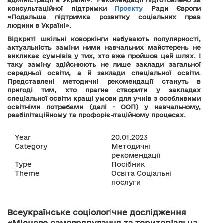
адміністрації в Україні». Рекомендації підготовлено за
консультаційної підтримки
Проєкту
Ради Європи
«Подальша підтримка розвитку соціальних прав
людини в Україні».
Відкриті шкільні коворкінги набувають популярності,
актуальність заміни ними навчальних майстерень не
викликає сумнівів у тих, хто вже пройшов цей шлях. І
таку заміну здійснюють не лише заклади загальної
середньої освіти, а й заклади спеціальної освіти.
Представлені методичні рекомендації стануть в
пригоді тим, хто прагне створити у закладах
спеціальної освіти кращі умови для учнів з особливими
освітніми потребами (далі - ООП) у навчальному,
реабілітаційному та профорієнтаційному процесах.
Year
20.01.2023
Category
Методичні
рекомендації
Type
Посібник
Theme
Освіта Соціальні
послуги
Всеукраїнське соціологічне дослідження
«Місцеве самоврядування та територіальна