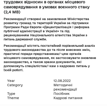
трудових відносин в органах місцевого
самоврядування в умовах воєнного стану
(2,4 MB)
Рекомендації створені на замовлення Міністерства
розвитку громад та територій України за підтримки
Програми Ради Європи «Децентралізація і реформа
публічної адміністрації в Україні» та під
рецензуванням Національного агентства України з
питань державної служби.
Рекомендації містять постатейний порівняльний аналіз
трудового законодавства до та після внесених змін,
практичні поради представникам/-цям органів
місцевого самоврядування, як застосовувати оновлене
законодавство, а також зразки документів, які
допоможуть спеціалістам/-кам з кадрових питань у
їхній роботі.
Year
12.08.2022
Category
Методичні
рекомендації
Type
Посібник
Theme
Кадрові питання