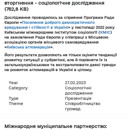
вторгнення - соціологічне дослідження
(762,8 KB)
Дослідження проводилось за сприяння Програми Ради
Європи «
Посилення доброго демократичного
врядування і стійкості в Україні
» у листопаді 2022 року
Київським міжнародним інститутом соціології (
КМІС
)
на замовлення Ради Європи у співпраці з Місцевою
асоціацією органів місцевого самоврядування
«
Київська агломерація
».
Його результати дозволяють не тільки оцінити тенденції
розвитку ситуації у субрегіоні, але й порівняти їх із
загальноукраїнськими та екстраполювати деякі тренди
на розвиток агломерацій в Україні в цілому.
Year
27.02.2023
Category
Соціологічні
дослідження
Type
Презентація
Theme
Співробітництво
громад
Міжнародне муніципальне партнерство: