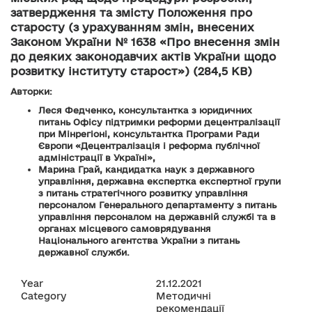
затвердження та змісту Положення про
старосту (з урахуванням змін, внесених
Законом України № 1638 «Про внесення змін
до деяких законодавчих актів України щодо
розвитку інституту старост») (284,5 KB)
Авторки:
Леся Федченко, консультантка з юридичних
питань Офісу підтримки реформи децентралізації
при Мінрегіоні, консультантка Програми Ради
Європи «Децентралізація і реформа публічної
адміністрації в Україні»,
Марина Грай, кандидатка наук з державного
управління, державна експертка експертної групи
з питань стратегічного розвитку управління
персоналом Генерального департаменту з питань
управління персоналом на державній службі та в
органах місцевого самоврядування
Національного агентства України з питань
державної служби.
Year
21.12.2021
Category
Методичні
рекомендації