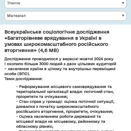
Theme
Матеріал
Всеукраїнське соціологічне дослідження
«Багаторівневе врядування в Україні в
умовах широкомасштабного російського
вторгнення» (4,6 MB)
Дослідження проводилося у вересні-жовтні 2024 року
і охопило більше 3000 людей з двох цільових аудиторій
– населення країни в цілому та внутрішньо переміщені
особи (ВПО).
Теми дослідження:
- Реформування місцевого самоврядування та
територіальної організації влади: поточний стан,
пріоритети та очікування;
- Стан справ у громаді: оцінка поточної ситуації,
динаміки з початку широкомасштабного
російського вторгнення, пріоритети, очікування;
- Оцінка населенням роботи державної та
місцевої влади на місцевому, районному та
обласному рівнях;