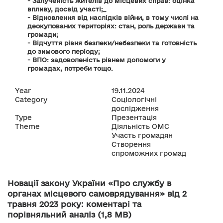
- Залученість жителів до місцевих справ: оцінка
впливу, досвід участі;_
- Відновлення від наслідків війни, в тому числі на
деокупованих територіях: стан, роль держави та
громади;
- Відчуття рівня безпеки/небезпеки та готовність
до зимового періоду;
- ВПО: задоволеність рівнем допомоги у
громадах, потреби тощо.
Year
19.11.2024
Category
Соціологічні
дослідження
Type
Презентація
Theme
Діяльність ОМС
Участь громадян
Створення
спроможних громад
Новації закону України «Про службу в
органах місцевого самоврядування» від 2
травня 2023 року: коментарі та
порівняльний аналіз (1,8 MB)