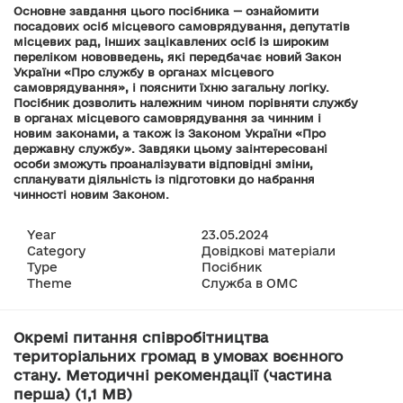
Основне завдання цього посібника — ознайомити
посадових осіб місцевого самоврядування, депутатів
місцевих рад, інших зацікавлених осіб із широким
переліком нововведень, які передбачає новий Закон
України «Про службу в органах місцевого
самоврядування», і пояснити їхню загальну логіку.
Посібник дозволить належним чином порівняти службу
в органах місцевого самоврядування за чинним і
новим законами, а також із Законом України «Про
державну службу». Завдяки цьому заінтересовані
особи зможуть проаналізувати відповідні зміни,
спланувати діяльність із підготовки до набрання
чинності новим Законом.
Year
23.05.2024
Category
Довідкові матеріали
Type
Посібник
Theme
Служба в ОМС
Окремі питання співробітництва
територіальних громад в умовах воєнного
стану. Методичні рекомендації (частина
перша) (1,1 MB)