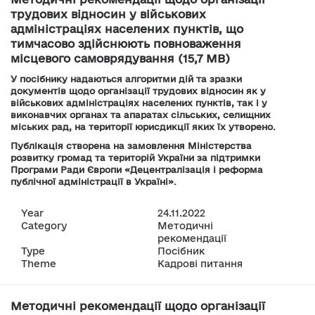
трудових відносин у військових
адміністраціях населених пунктів, що
тимчасово здійснюють повноваження
місцевого самоврядування (15,7 MB)
У посібнику надаються алгоритми дій та зразки
документів щодо організації трудових відносин як у
військових адміністраціях населених пунктів, так і у
виконавчих органах та апаратах сільських, селищних
міських рад, на території юрисдикції яких їх утворено.
Публікація створена на замовлення Міністерства
розвитку громад та територій України за підтримки
Програми Ради Європи «Децентралізація і реформа
публічної адміністрації в Україні».
Year
24.11.2022
Category
Методичні
рекомендації
Type
Посібник
Theme
Кадрові питання
Методичні рекомендації щодо організації