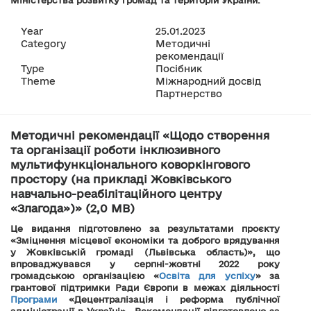
Міністерства розвитку громад та територій України.
Year
25.01.2023
Category
Методичні
рекомендації
Type
Посібник
Theme
Міжнародний досвід
Партнерство
Методичні рекомендації «Щодо створення
та організації роботи інклюзивного
мультифункціонального коворкінгового
простору (на прикладі Жовківського
навчально-реабілітаційного центру
«Злагода»)» (2,0 MB)
Це видання підготовлено за результатами проєкту
«Зміцнення місцевої економіки та доброго врядування
у Жовківській громаді (Львівська область)», що
впроваджувався у серпні-жовтні 2022 року
громадською організацією «
Освіта для успіху
» за
грантової підтримки Ради Європи в межах діяльності
Програми
«Децентралізація і реформа публічної