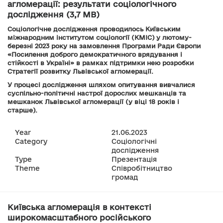
агломерації: результати соціологічного
дослідження (3,7 MB)
Соціологічне дослідження проводилось Київським
міжнародним інститутом соціології (КМІС) у лютому-
березні 2023 року на замовлення Програми Ради Європи
«Посилення доброго демократичного врядування і
стійкості в Україні» в рамках підтримки нею розробки
Стратегії розвитку Львівської агломерації.
У процесі дослідження шляхом опитування вивчалися
суспільно-політичні настрої дорослих мешканців та
мешканок Львівської агломерації (у віці 18 років і
старше).
Year
21.06.2023
Category
Соціологічні
дослідження
Type
Презентація
Theme
Співробітництво
громад
Київська агломерація в контексті
широкомасштабного російського