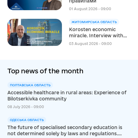
правилами
реалізації Швейцарсько-
українського Проєкту
01 August 2026 - 09:00
DECIDE
ЖИТОМИРСЬКА ОБЛАСТЬ
Korosten economic
miracle. Interview with
Volodymyr Moskalenko,
03 August 2026 - 09:00
Mayor of Korosten
Top news of the month
ПОЛТАВСЬКА ОБЛАСТЬ
Accessible healthcare in rural areas: Experience of
Bilotserkivka community
08 July 2026 - 09:00
ОДЕСЬКА ОБЛАСТЬ
The future of specialised secondary education is
not determined solely by laws and regulations....