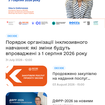
DECIDE
Порядок організації інклюзивного
навчання: які зміни будуть
впроваджені з 1 серпня 2026 року
31 July 2026 - 12:00
DECIDE
Продовжено закупівлю
на надання послуг
експерта зі
03 August 2026 - 15:00
стратегічного
планування
регіонального розвитку
ДФРР-2026 за новими
в сфері освіти в межах