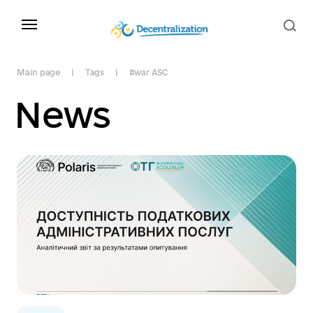
Main page
Tags
#war ASC
News