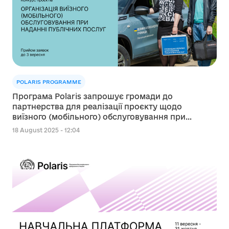
POLARIS PROGRAMME
Програма Polaris запрошує громади до
партнерства для реалізації проєкту щодо
виїзного (мобільного) обслуговування при
наданні публічних послуг
18 August 2025 - 12:04