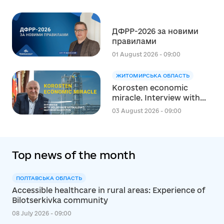
стратегічного
планування
регіонального розвитку
ДФРР-2026 за новими
в сфері освіти в межах
правилами
реалізації Швейцарсько-
українського Проєкту
01 August 2026 - 09:00
DECIDE
ЖИТОМИРСЬКА ОБЛАСТЬ
Korosten economic
miracle. Interview with
Volodymyr Moskalenko,
03 August 2026 - 09:00
Mayor of Korosten
Top news of the month
ПОЛТАВСЬКА ОБЛАСТЬ
Accessible healthcare in rural areas: Experience of
Bilotserkivka community
08 July 2026 - 09:00