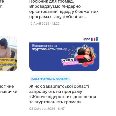
re
Посібник для громад.
om
Впроваджуємо гендерно
орієнтований підхід у бюджетних
програмах галузі «Освіта»
територіальних громад
10 April 2025 - 12:22
ЗАКАРПАТСЬКА ОБЛАСТЬ
огічне
Жінок Закарпатської області
 навички
запрошують на програму
«Жіноче лідерство: відновлення
та згуртованість громад»
08 October 2024 - 11:47