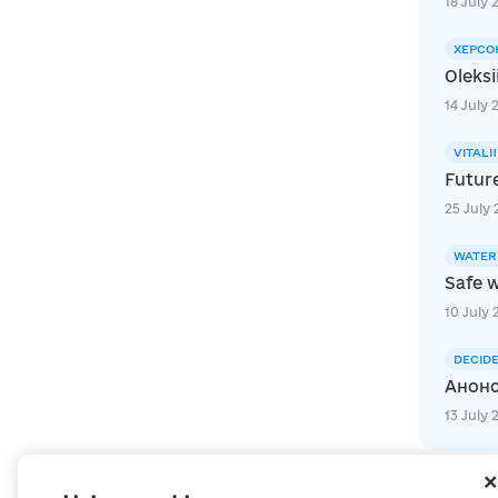
18 July 
ХЕРСО
Oleksi
14 July 
VITALI
Futur
25 July 
WATER
Safe w
10 July 
DECID
Анонс
13 July 