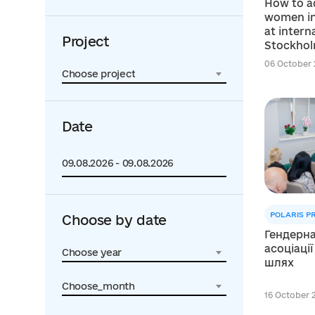
How to a
women in
at intern
Project
Stockho
06 October 
Choose project
Date
POLARIS 
Choose by date
Гендерна
асоціаці
Choose year
шлях
Choose_month
16 October 