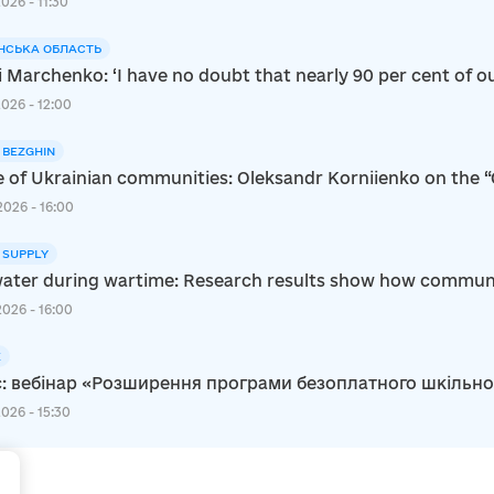
2026 - 11:30
НСЬКА ОБЛАСТЬ
i Marchenko: ‘I have no doubt that nearly 90 per cent of ou
2026 - 12:00
I BEZGHIN
e of Ukrainian communities: Oleksandr Korniienko on the 
2026 - 16:00
 SUPPLY
ater during wartime: Research results show how communiti
2026 - 16:00
E
: вебінар «Розширення програми безоплатного шкільного 
2026 - 15:30
+