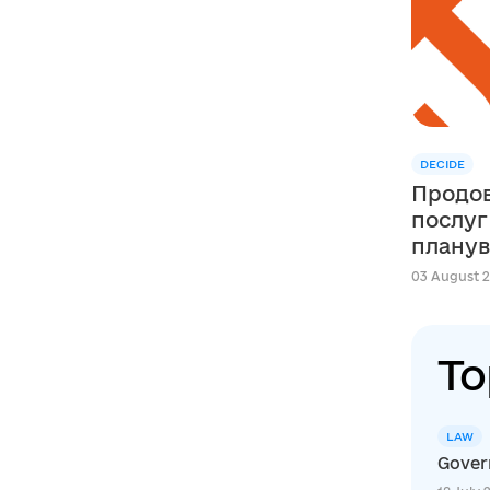
DECIDE
Продов
послуг
планув
сфері освіти в м
03 August 2
Швейца
DECIDE
To
LAW
Govern