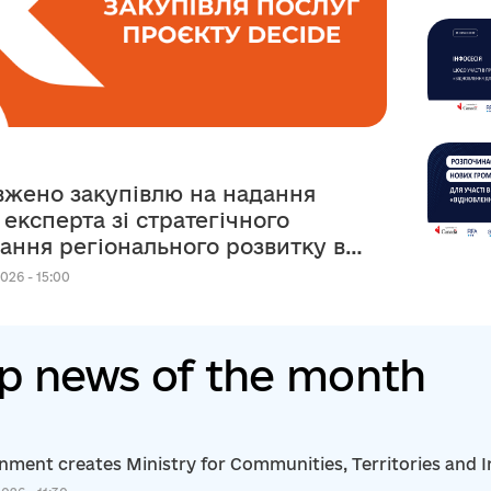
жено закупівлю на надання
 експерта зі стратегічного
ання регіонального розвитку в
ежах реалізації
026 - 15:00
рсько-українського Проєкту
p news of the month
ment creates Ministry for Communities, Territories and I