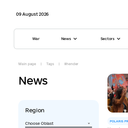
09 August 2026
War
News
Sectors
All news
Finance
International support
Gromadas
Main page
Tags
#hender
Glossary
Healthcare
News
Calendar
ASC
Reports from gromadas
Safety
Region
Photo
Waste management
POLARIS 
Choose Oblast
Tag Cloud