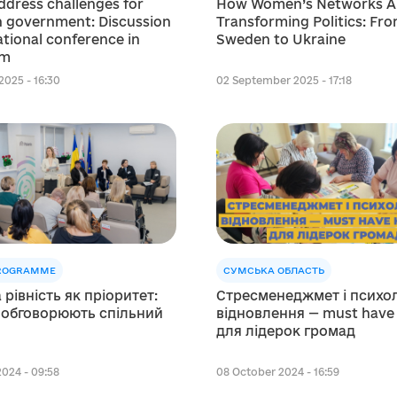
How Women’s Networks A
ddress challenges for
Transforming Politics: Fr
 government: Discussion
Sweden to Ukraine
ational conference in
lm
02 September 2025 - 17:18
2025 - 16:30
PROGRAMME
СУМСЬКА ОБЛАСТЬ
 рівність як пріоритет:
Стресменеджмет і психол
ї обговорюють спільний
відновлення — must have
для лідерок громад
2024 - 09:58
08 October 2024 - 16:59