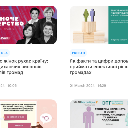
ERLA
PROSTO
о жінок рухає країну:
Як факти та цифри допо
дихаючих висловів
приймати ефективні ріше
лів громад
громадах
24 - 10:06
01 March 2024 - 14:29