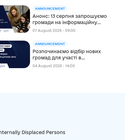
ANNOUNCEMENT
Анонс: 13 серпня запрошуємо
громади на інформаційну
сесію щодо участі в проєкті
07 August 2026 - 09:00
«Відновлення для всіх» (RFA)
ANNOUNCEMENT
Розпочинаємо відбір нових
громад для участі в
канадському проєкті
04 August 2026 - 14:00
“Відновлення для всіх” (RFA)
nternally Displaced Persons