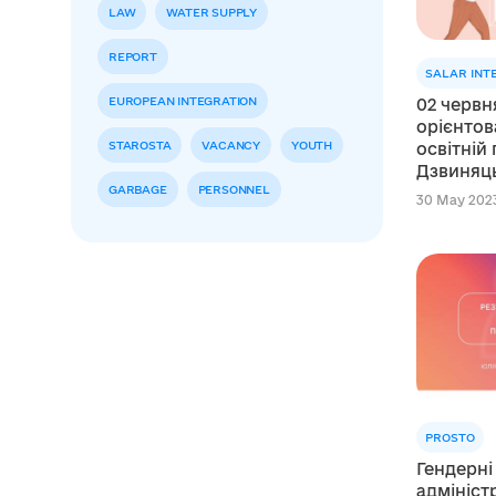
LAW
WATER SUPPLY
REPORT
SALAR INT
EUROPEAN INTEGRATION
02 червн
орієнтов
STAROSTA
VACANCY
YOUTH
освітній
Дзвиняць
GARBAGE
PERSONNEL
Франківс
30 May 2023
PROSTO
Гендерні
адмініст