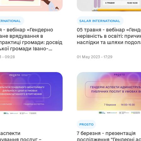
ERNATIONAL
SALAR INTERNATIONAL
я - вебінар «Гендерно
05 травня - вебінар «Ген
ане врядування в
нерівність в освіті: причи
 практиці громади: досвід
наслідки та шляхи подо
кої громади Івано-
ької області»
 - 09:28
01 May 2023 - 17:29
PROSTO
 аспекти
7 березня - презентація
рування послуг –
дослідження "Гендерні а