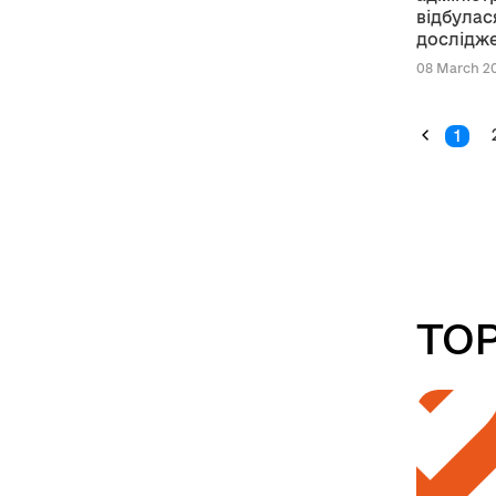
відбулас
дослідж
умовах в
08 March 20
1
TOP