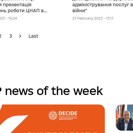
я презентація
адміністрування послуг 
ень роботи ЦНАП в
війни"
ійни
23 - 15:24
27 February 2023 - 17:17
2
3
Last
 news of the week