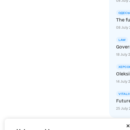
08 July 
ОДЕСЬ
The fu
08 July 
LAW
Govern
18 July 
ХЕРСО
Oleksi
14 July 
VITALI
Futur
25 July 