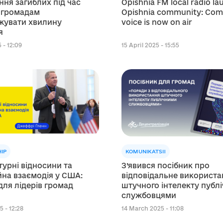
ня загиблих під час
Opishnia FM local radio la
к громадам
Opishnia community: Co
жувати хвилину
voice is now on air
я
 - 12:09
15 April 2025 - 15:55
IP
KOMUNIKATSII
урні відносини та
З’явився посібник про
на взаємодія у США:
відповідальне використа
для лідерів громад
штучного інтелекту публ
службовцями
5 - 12:28
14 March 2025 - 11:08