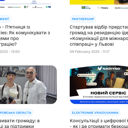
MENT
PARTNERSHIP
 - П’ятниця із
Стартував відбір предста
ties: Як комунікувати з
громад на резиденцію ід
ями про
«Комунікації для міжнар
грацію?
співпраці» у Львові
2025 - 15:50
06 February 2025 - 11:17
ТРОВСЬКА ОБЛАСТЬ
ELEKTRONNE VRIADUVANNIA
ивати громаду: в
Консультації з цифрової
і за підтримки
- як і де отримати безко