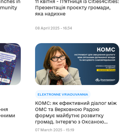
unches in
11 квітня - П’ятниця із Cities4Cities:
mmunity
Презентація проєкту громади,
яка надихне
08 April 2025 - 16:34
ELEKTRONNE VRIADUVANNIA
КОМС: як ефективний діалог між
ння
ОМС та Верховною Радою
ічними
формує майбутнє розвитку
громад. Інтерв’ю з Оксаною
Гарнець
07 March 2025 - 15:19