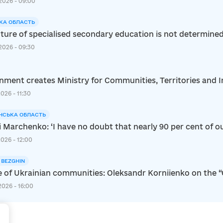
2026 - 09:00
КА ОБЛАСТЬ
ture of specialised secondary education is not determined s
2026 - 09:30
ment creates Ministry for Communities, Territories and I
2026 - 11:30
НСЬКА ОБЛАСТЬ
i Marchenko: ‘I have no doubt that nearly 90 per cent of ou
2026 - 12:00
I BEZGHIN
e of Ukrainian communities: Oleksandr Korniienko on the 
2026 - 16:00
+