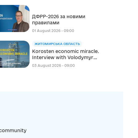
сфері освіти в межах
реалізації Швейцарсько-
ДФРР-2026 за новими
українського Проєкту DECIDE
правилами
01 August 2026 - 09:00
ЖИТОМИРСЬКА ОБЛАСТЬ
Korosten economic miracle.
Interview with Volodymyr
Moskalenko, Mayor of
03 August 2026 - 09:00
Korosten
ka community