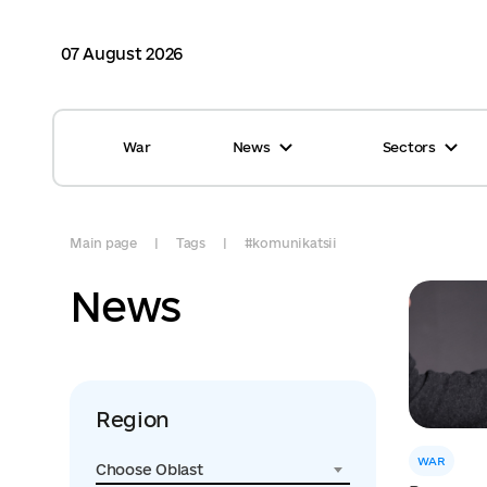
07 August 2026
War
News
Sectors
All news
Finance
International support
Gromadas
Main page
Tags
#komunikatsii
Glossary
Healthcare
News
Calendar
ASC
Reports from gromadas
Safety
Region
Photo
Waste management
WAR
Choose Oblast
Tag Cloud