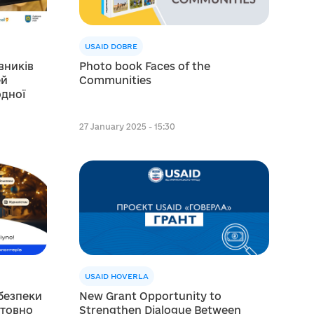
USAID DOBRE
вників
Photo book Faces of the
ей
Communities
одної
27 January 2025 - 15:30
USAID HOVERLA
 безпеки
New Grant Opportunity to
штовно
Strengthen Dialogue Between