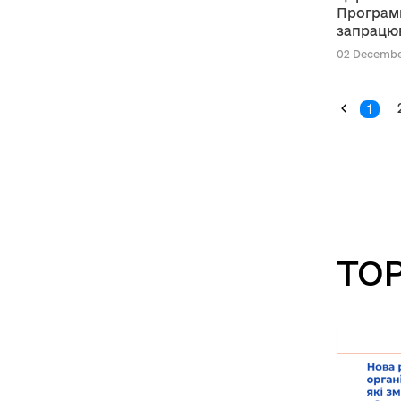
Програм
запрацю
02 December
1
TOP