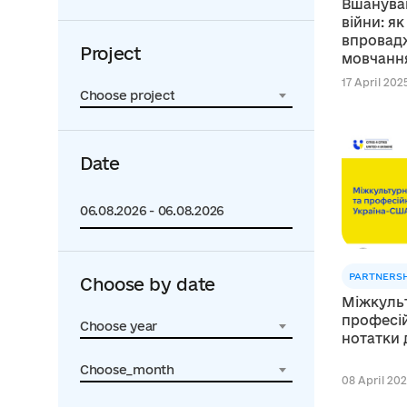
Вшануван
війни: я
впровад
Project
мовчанн
17 April 2025
Choose project
Date
PARTNERSH
Choose by date
Міжкульт
професій
Choose year
нотатки 
Choose_month
08 April 202