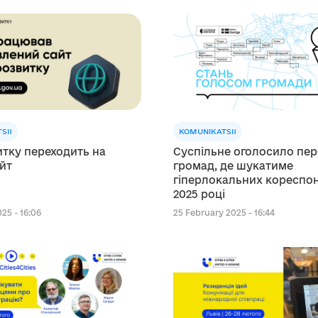
SII
KOMUNIKATSII
тку переходить на
Суспільне оголосило пер
йт
громад, де шукатиме
гіперлокальних кореспон
2025 році
25 - 16:06
25 February 2025 - 16:44