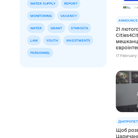
WATER SUPPLY
REPORT
MONITORING
VACANCY
ANNOUNCE
WATER
GRANT
STAROSTA
21 лютого
Cities4Ci
LAW
YOUTH
INVESTMENTS
мешканц
євроінте
PERSONNEL
17 February 
ДНІПРОПЕ
Щоб розв
Царичанц