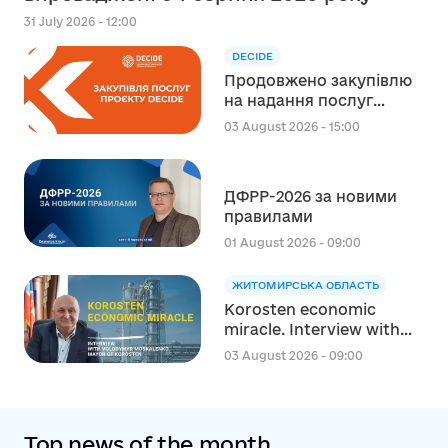
31 July 2026 - 12:00
DECIDE
Продовжено закупівлю
на надання послуг
експерта зі
03 August 2026 - 15:00
стратегічного
планування
регіонального розвитку
ДФРР-2026 за новими
в сфері освіти в межах
правилами
реалізації Швейцарсько-
українського Проєкту
01 August 2026 - 09:00
DECIDE
ЖИТОМИРСЬКА ОБЛАСТЬ
Korosten economic
miracle. Interview with
Volodymyr Moskalenko,
03 August 2026 - 09:00
Mayor of Korosten
Top news of the month