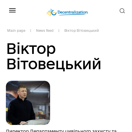
Main page
News feed
Віктор Вітовецький
Віктор
Вітовецький
Директор Департаменту цивільного захисту та