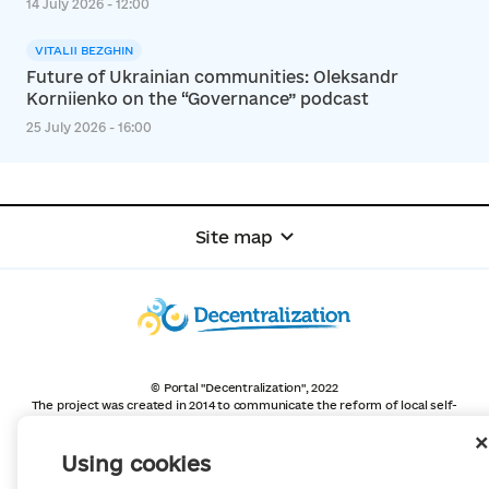
14 July 2026 - 12:00
VITALII BEZGHIN
Future of Ukrainian communities: Oleksandr
Korniienko on the “Governance” podcast
25 July 2026 - 16:00
Site map
© Portal "Decentralization", 2022
The project was created in 2014 to communicate the reform of local self-
government
and territorial organization of power in Ukraine.
Creation and filling -
Portal "Decentralization"
Using cookies
All content is available under license