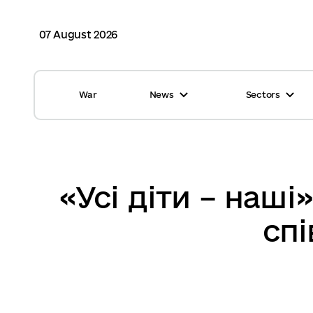
07 August 2026
War
News
Sectors
All news
Finance
International support
Gromadas
Glossary
Healthcare
«Усі діти – наші
Calendar
ASC
сп
Reports from gromadas
Safety
Photo
Waste management
Tag Cloud