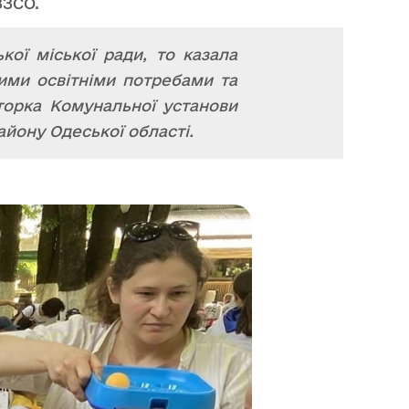
ЗЗСО.
ої міської ради, то казала
ими освітніми потребами та
торка Комунальної установи
йону Одеської області.