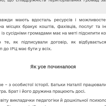
авжди мають вдосталь ресурсів і можливостей
на місцях бракує коштів, фахівців, послуг та 
 із сусідніми громадами має на меті підсилити ко
 те, як підписували договір, як відбуваєтьс
 до ІРЦ має бути у всіх.
Як усе починалося
 – з особистої історії. Батьки Наталії працювали
тра. Брат і його дружина працюють досі.
віту викладачки педагогіки й дошкільної психол