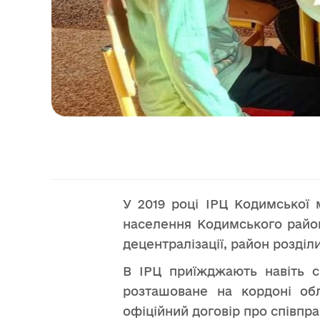
У 2019 році ІРЦ Кодимської 
населення Кодимського район
децентралізації, район розділ
В ІРЦ приїжджають навіть с
розташоване на кордоні обл
офіційний договір про співп