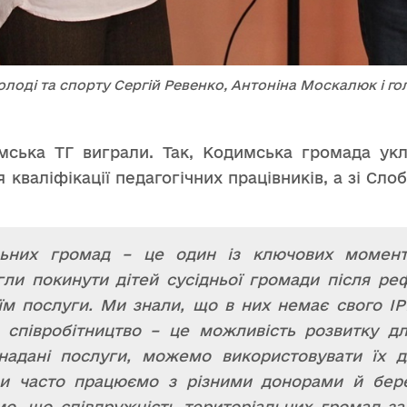
молоді та спорту Сергій Ревенко, Антоніна Москалюк і 
мська ТГ виграли. Так, Кодимська громада ук
кваліфікації педагогічних працівників, а зі Сло
льних громад – це один із ключових момент
и покинути дітей сусідньої громади після реф
м послуги. Ми знали, що в них немає свого ІРЦ
о співробітництво – це можливість розвитку 
адані послуги, можемо використовувати їх д
и часто працюємо з різними донорами й бере
мо, що співдружність територіальних громад за