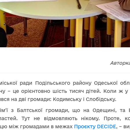
Авторка
міської ради Подільського району Одеської обл
у – це орієнтовно шість тисяч дітей. Коли ж у
ився на дві громади: Кодимську і Слобідську.
імʼї з Балтської громади, що на Одещині, та 
астей. Тут не відмовляють нікому. Проте, к
рацю між громадами в межах
Проєкту DECIDE
, – в