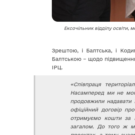
Ексочільник відділу освіти, 
Зрештою, і Балтська, і Коди
Балтською – щодо підвищення 
ІРЦ.
«Співпраця територіа
Насамперед ми не могл
продовжили надавати ї
офіційний договір пр
отримуємо кошти за н
загалом. До того ж м
проєктах, а тому знає