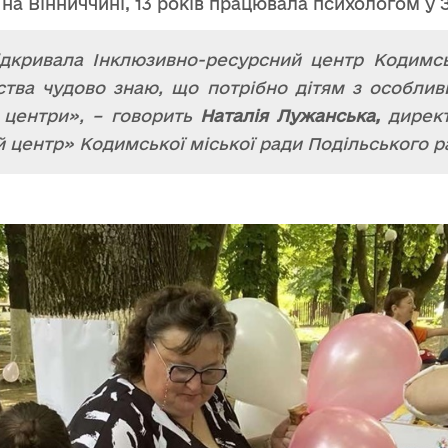
 на Вінниччині, 13 років працювала психологом у 
ідкривала Інклюзивно-ресурсний центр Кодимськ
ства чудово знаю, що потрібно дітям з особлив
і центри», – говорить
Наталія Лужанська,
дирек
центр» Кодимської міської ради Подільського ра