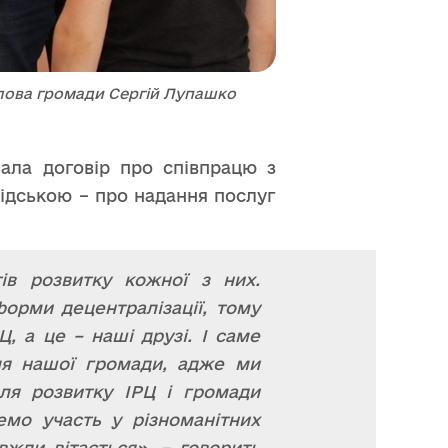
голова громади Сергій Лупашко
лала договір про співпрацю з
бідською – про надання послуг
ів розвитку кожної з них.
орми децентралізації, тому
, а це – наші друзі. І саме
для нашої громади, адже ми
ля розвитку ІРЦ і громади
мо участь у різноманітних
вжди вітається», – говорить