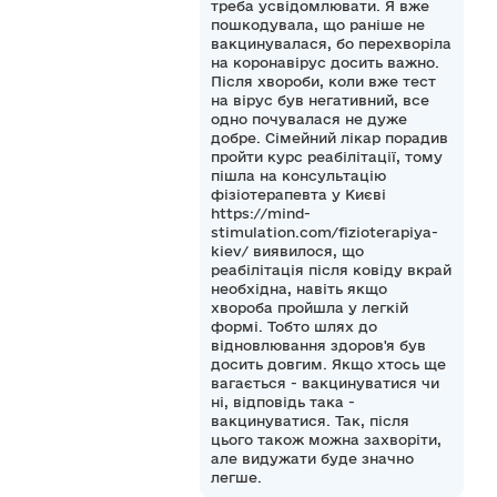
треба усвідомлювати. Я вже
пошкодувала, що раніше не
вакцинувалася, бо перехворіла
на коронавірус досить важно.
Після хвороби, коли вже тест
на вірус був негативний, все
одно почувалася не дуже
добре. Сімейний лікар порадив
пройти курс реабілітації, тому
пішла на консультацію
фізіотерапевта у Києві
https://mind-
stimulation.com/fizioterapiya-
kiev/ виявилося, що
реабілітація після ковіду вкрай
необхідна, навіть якщо
хвороба пройшла у легкій
формі. Тобто шлях до
відновлювання здоров'я був
досить довгим. Якщо хтось ще
вагається - вакцинуватися чи
ні, відповідь така -
вакцинуватися. Так, після
цього також можна захворіти,
але видужати буде значно
легше.