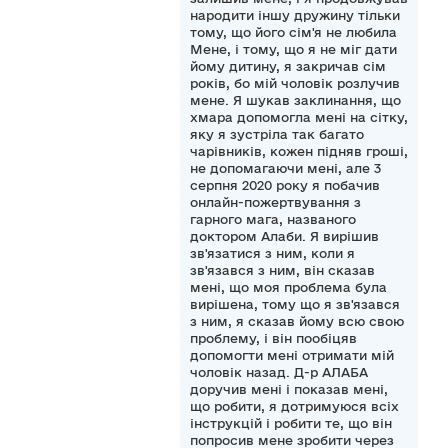
народити іншу дружину тільки
тому, що його сім'я не любила
Мене, і тому, що я не міг дати
йому дитину, я закричав сім
років, бо мій чоловік розлучив
мене. Я шукав заклинання, що
хмара допомогла мені на сітку,
яку я зустріла так багато
чарівників, кожен підняв гроші,
не допомагаючи мені, але 3
серпня 2020 року я побачив
онлайн-пожертвування з
гарного мага, названого
доктором Алаби. Я вирішив
зв'язатися з ним, коли я
зв'язався з ним, він сказав
мені, що моя проблема була
вирішена, тому що я зв'язався
з ним, я сказав йому всю свою
проблему, і він пообіцяв
допомогти мені отримати мій
чоловік назад. Д-р АЛАБА
доручив мені і показав мені,
що робити, я дотримуюся всіх
інструкцій і робити те, що він
попросив мене зробити через