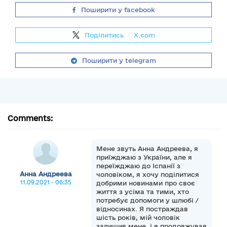
Поширити у facebook
Поділитись
на
X.com
Поширити у telegram
Comments:
Мене звуть Анна Андреева, я
приїжджаю з України, але я
переїжджаю до Іспанії з
Анна Андреева
чоловіком, я хочу поділитися
11.09.2021 - 06:35
добрими новинами про своє
життя з усіма та тими, хто
потребує допомоги у шлюбі /
відносинах. Я постраждав
шість років, мій чоловік
залишив мене, і я продовжував