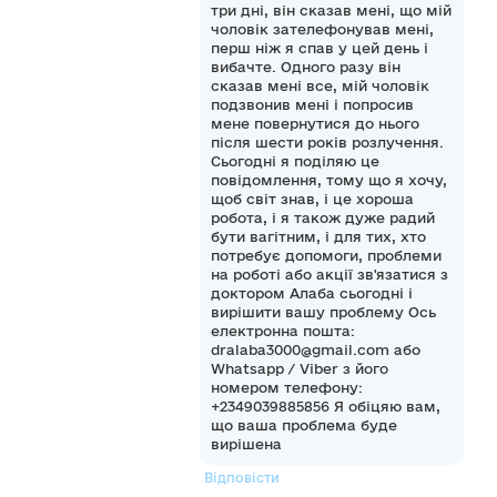
три дні, він сказав мені, що мій
чоловік зателефонував мені,
перш ніж я спав у цей день і
вибачте. Одного разу він
сказав мені все, мій чоловік
подзвонив мені і попросив
мене повернутися до нього
після шести років розлучення.
Сьогодні я поділяю це
повідомлення, тому що я хочу,
щоб світ знав, і це хороша
робота, і я також дуже радий
бути вагітним, і для тих, хто
потребує допомоги, проблеми
на роботі або акції зв'язатися з
доктором Алаба сьогодні і
вирішити вашу проблему Ось
електронна пошта:
dralaba3000@gmail.com або
Whatsapp / Viber з його
номером телефону:
+2349039885856 Я обіцяю вам,
що ваша проблема буде
вирішена
Відповісти