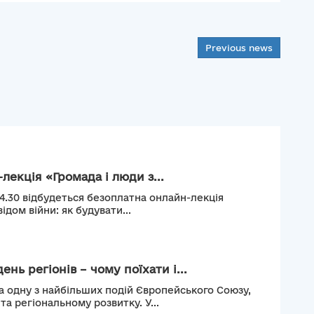
Previous news
лекція «Громада і люди з...
14.30 відбудеться безоплатна онлайн-лекція
ідом війни: як будувати...
нь регіонів – чому поїхати і...
а одну з найбільших подій Європейського Союзу,
а регіональному розвитку. У...