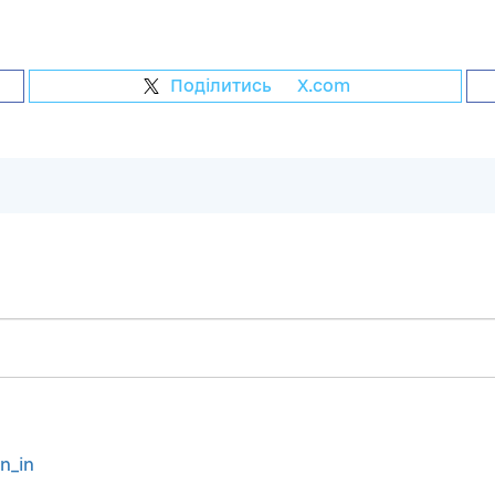
Поділитись
на
X.com
gn_in