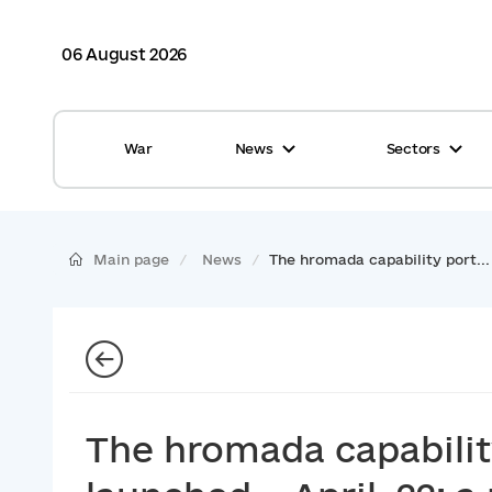
06 August 2026
War
News
Sectors
All news
Finance
International support
Gromadas
Main page
News
The hromada capability port...
Glossary
Healthcare
Calendar
ASC
Reports from gromadas
Safety
Photo
Waste management
The hromada capabilit
Tag Cloud