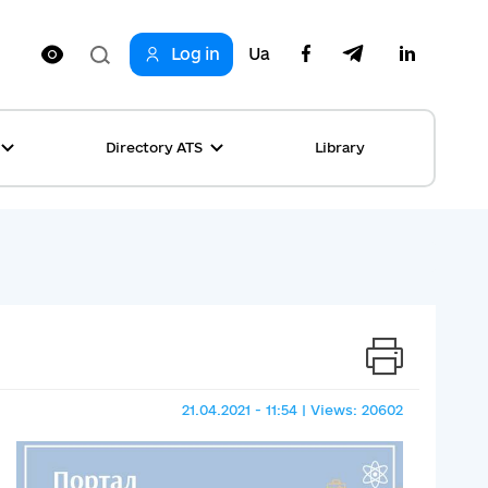
Log in
Ua
Directory ATS
Library
ring
ion
rship
s
ncements
ta
s stories table
, competitions
 equality
21.04.2021 - 11:54 | Views: 20602
s Top News