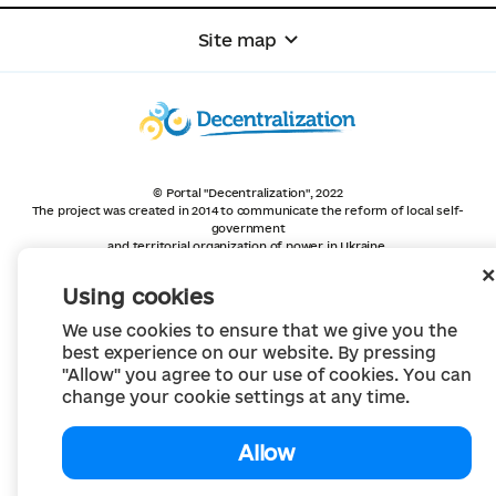
Site map
© Portal "Decentralization", 2022
The project was created in 2014 to communicate the reform of local self-
government
and territorial organization of power in Ukraine.
Creation and filling -
Portal "Decentralization"
All content is available under license
Using cookies
Creative Commons Attribution 4.0 International license,
unless otherwise indicated
We use cookies to ensure that we give you the
best experience on our website. By pressing
"Allow" you agree to our use of cookies. You can
change your cookie settings at any time.
Allow