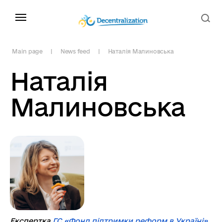
Main page
News feed
Наталія Малиновська
Наталія
Малиновська
Експертка
ГС «Фонд підтримки реформ в Україні»
,