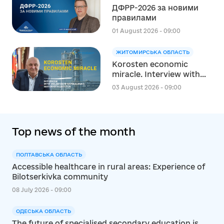
ДФРР-2026 за новими
в сфері освіти в межах
правилами
реалізації Швейцарсько-
українського Проєкту
01 August 2026 - 09:00
DECIDE
ЖИТОМИРСЬКА ОБЛАСТЬ
Korosten economic
miracle. Interview with
Volodymyr Moskalenko,
03 August 2026 - 09:00
Mayor of Korosten
Top news of the month
ПОЛТАВСЬКА ОБЛАСТЬ
Accessible healthcare in rural areas: Experience of
Bilotserkivka community
08 July 2026 - 09:00
ОДЕСЬКА ОБЛАСТЬ
The future of specialised secondary education is