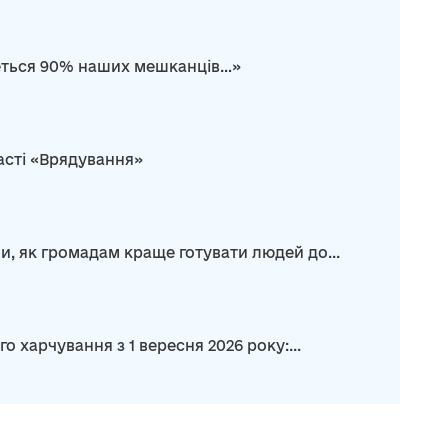
неться 90% наших мешканців…»
асті «Врядування»
и, як громадам краще готувати людей до...
харчування з 1 вересня 2026 року:...