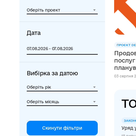
Оберіть проект
Дата
ПРОЄКТ DE
Продов
послуг
планув
Вибірка за датою
сфері освіти в м
03 серпня 2
Швейца
Оберіть рік
DECIDE
ТО
Оберіть місяць
ЗАКОН
Скинути фільтри
Уряд 
18 липня