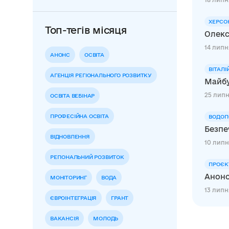
ХЕРСО
Топ-тегів місяця
Олекс
14 липн
АНОНС
ОСВІТА
ВІТАЛІ
АГЕНЦІЯ РЕГІОНАЛЬНОГО РОЗВИТКУ
Майбу
25 липн
ОСВІТА ВЕБІНАР
ПРОФЕСІЙНА ОСВІТА
ВОДОП
Безпе
ВІДНОВЛЕННЯ
10 липн
РЕГІОНАЛЬНИЙ РОЗВИТОК
ПРОЄК
Анонс
МОНІТОРИНГ
ВОДА
13 липня
ЄВРОІНТЕГРАЦІЯ
ГРАНТ
ВАКАНСІЯ
МОЛОДЬ