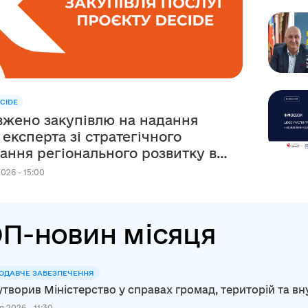
CIDE
жено закупівлю на надання
 експерта зі стратегічного
ання регіонального розвитку в
ежах реалізації
026 - 15:00
рсько-українського Проєкту
П-новин місяця
ОДАВЧЕ ЗАБЕЗПЕЧЕННЯ
утворив Міністерство у справах громад, територій та в
 2026 - 11:30