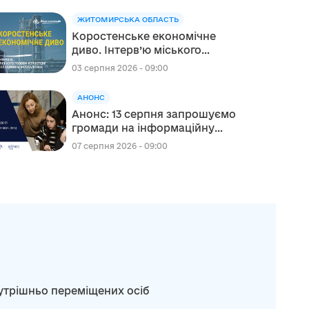
ЖИТОМИРСЬКА ОБЛАСТЬ
Коростенське економічне
диво. Інтерв’ю міського
голови Коростеня
03 серпня 2026 - 09:00
Володимира Москаленка
АНОНС
Анонс: 13 серпня запрошуємо
громади на інформаційну
сесію щодо участі в проєкті
07 серпня 2026 - 09:00
«Відновлення для всіх» (RFA)
нутрішньо переміщених осіб