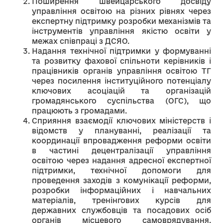
Поширення швейцарського досвіду
управління освітою на різних рівнях через
експертну підтримку розробки механізмів та
інструментів управління якістю освіти у
межах співпраці з ДСЯО.
Надання технічної підтримки у формуванні
та розвитку фахової спільноти керівників і
працівників органів управління освітою ТГ
через посилення інституційного потенціалу
ключових асоціацій та організацій
громадянського суспільства (ОГС), що
працюють з громадами.
Сприяння взаємодії ключових міністерств і
відомств у плануванні, реалізації та
координації впровадження реформи освіти
в частині децентралізації управління
освітою через надання адресної експертної
підтримки, технічної допомоги для
проведення заходів з комунікації реформи,
розробки інформаційних і навчальних
матеріалів, тренінгових курсів для
державних службовців та посадових осіб
органів місцевого самоврядування,