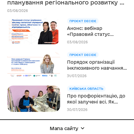
планування регіонального розвитку в
сфері освіти в межах реалізації
03/08/2026
Швейцарсько-українського Проєкту
ПРОЄКТ DECIDE
DECIDE
Анонс: вебінар
«Правовий статус
керівника закладу
03/08/2026
загальної середньої
освіти: права, обов’язки
ПРОЄКТ DECIDE
та відповідальність»
Порядок організації
інклюзивного навчання:
які зміни будуть
31/07/2026
впроваджені з 1 серпня
2026 року
КИЇВСЬКА ОБЛАСТЬ
Про профорієнтацію, до
якої залучені всі. Як
Васильківська громада
30/07/2026
будує екосистему
свідомого вибору
Мапа сайту