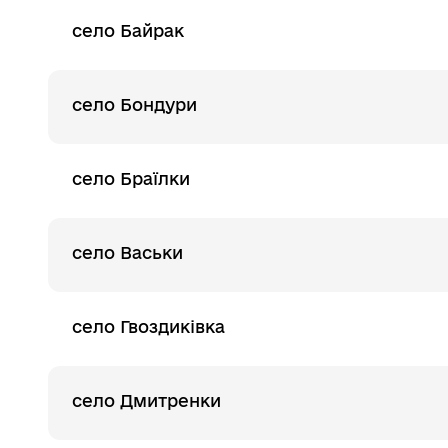
село Байрак
село Бондури
село Браїлки
село Васьки
село Гвоздиківка
село Дмитренки