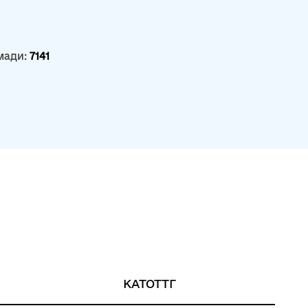
мади:
7141
КАТОТТГ