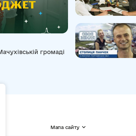
Мачухівській громаді
+
Мапа сайту