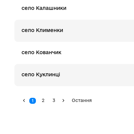
село Калашники
село Клименки
село Кованчик
село Куклинці
2
3
Остання
1