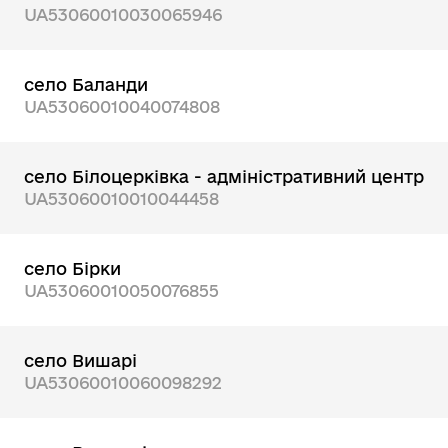
UA53060010030065946
село Баланди
UA53060010040074808
село Білоцерківка - адміністративний центр
UA53060010010044458
село Бірки
UA53060010050076855
село Вишарі
UA53060010060098292