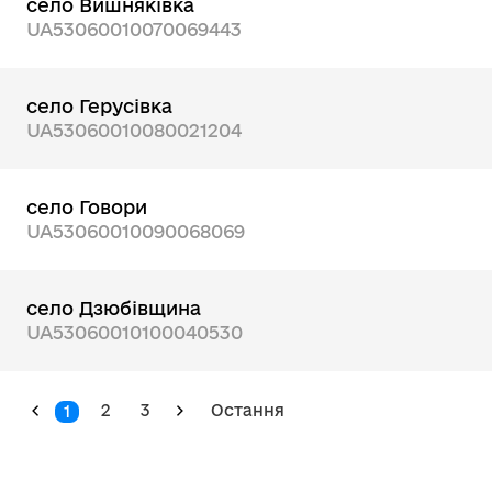
село Вишняківка
UA53060010070069443
село Герусівка
UA53060010080021204
село Говори
UA53060010090068069
село Дзюбівщина
UA53060010100040530
2
3
Остання
1