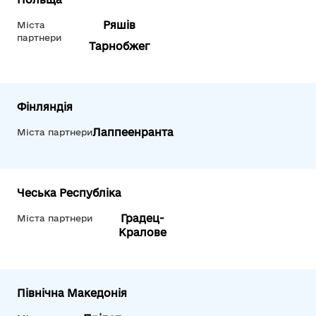
Ряшів
Міста
партнери
Тарнобжег
Фінляндія
Лаппеенранта
Міста партнери
Чеська Республіка
Градец-
Міста партнери
Кралове
Північна Македонія