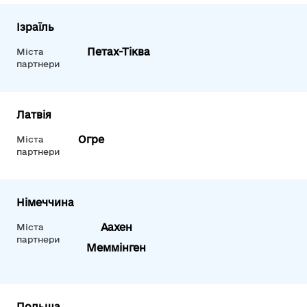
Ізраїль
Петах-Тіква
Міста
партнери
Латвія
Огре
Міста
партнери
Німеччина
Аахен
Міста
партнери
Меммінген
Польща