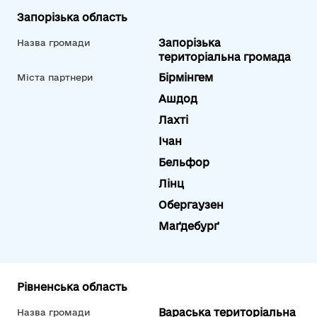
Запорізька область
Запорізька
Назва громади
територіальна громада
Бірмінгем
Міста партнери
Ашдод
Лахті
Ічан
Бельфор
Лінц
Обергаузен
Маґдебурґ
Рівненська область
Вараська територіальна
Назва громади