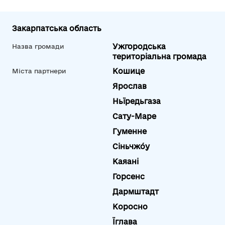
Закарпатська область
Ужгородська
Назва громади
територіальна громада
Кошице
Міста партнери
Ярослав
Ньїредьгаза
Сату-Маре
Гуменне
Сіньчжо́у
Каяані
Горсенс
Дармштадт
Коросно
Їглава