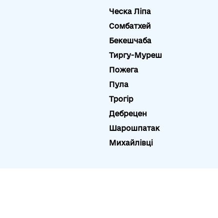
Ческа Ліпа
Сомбатхей
Бекешчаба
Тиргу-Муреш
Пожега
Пула
Трогір
Дебрецен
Шарошпатак
Михайлівці