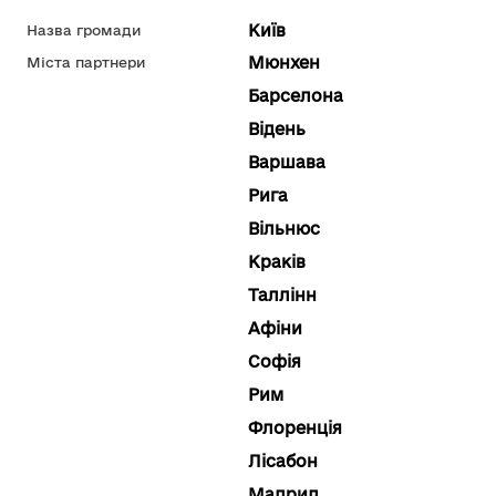
Київ
Назва громади
Мюнхен
Міста партнери
Барселона
Відень
Варшава
Рига
Вільнюс
Краків
Таллінн
Афіни
Софія
Рим
Флоренція
Лісабон
Мадрид