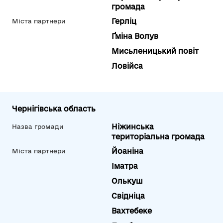
громада
Герліц
Міста партнери
Ґміна Волув
Мисьленицький повіт
Ловійса
Чернігівська область
Ніжинська
Назва громади
територіальна громада
Йоаніна
Міста партнери
Іматра
Олькуш
Свідніца
Вахтебеке