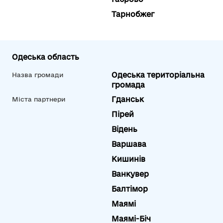
Тарнобжег
Одеська область
Одеська територіальна
Назва громади
громада
Гданськ
Міста партнери
Пірей
Відень
Варшава
Кишинів
Ванкувер
Балтімор
Маямі
Маямі-Біч