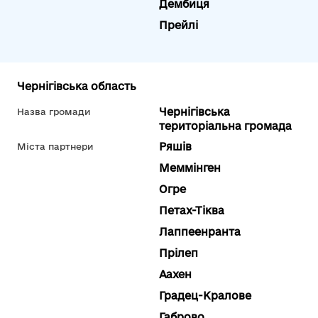
Дембиця
Прейлі
Чернігівська область
Чернігівська
Назва громади
територіальна громада
Ряшів
Міста партнери
Меммінген
Огре
Петах-Тіква
Лаппеенранта
Прілеп
Аахен
Градец-Кралове
Габрово