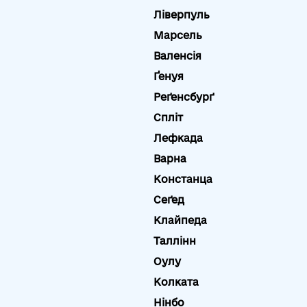
Ліверпуль
Марсель
Валенсія
Ґенуя
Реґенсбурґ
Спліт
Лефкада
Варна
Констанца
Сеґед
Клайпеда
Таллінн
Оулу
Колката
Нінбо