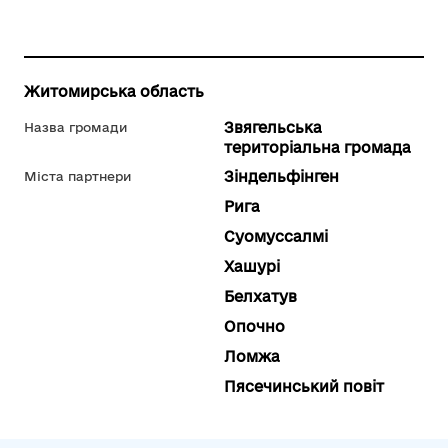
Житомирська область
Звягельська
Назва громади
територіальна громада
Зіндельфінген
Міста партнери
Рига
Суомуссалмі
Хашурі
Белхатув
Опочно
Ломжа
Пясечинський повіт