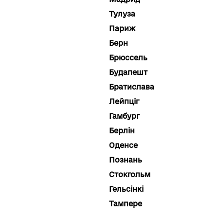
Тулуза
Париж
Берн
Брюссель
Будапешт
Братислава
Лейпціг
Гамбург
Берлін
Оденсе
Познань
Стокгольм
Гельсінкі
Тампере