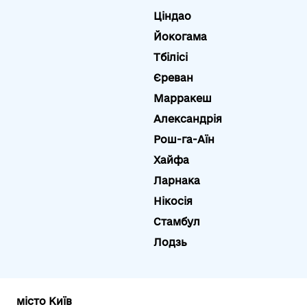
Ціндао
Йокогама
Тбілісі
Єреван
Марракеш
Александрія
Рош-га-Аїн
Хайфа
Ларнака
Нікосія
Стамбул
Лодзь
місто Київ