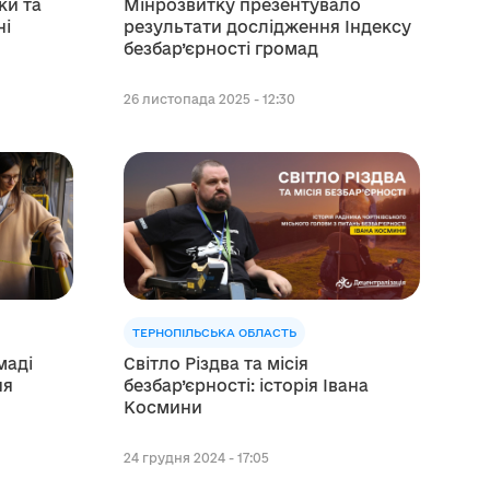
ки та
Мінрозвитку презентувало
ні
результати дослідження Індексу
безбар’єрності громад
26 листопада 2025 - 12:30
ТЕРНОПІЛЬСЬКА ОБЛАСТЬ
маді
Світло Різдва та місія
ня
безбар’єрності: історія Івана
Космини
24 грудня 2024 - 17:05