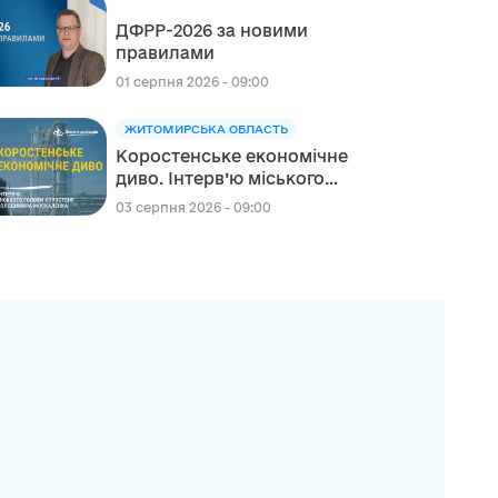
реалізації Швейцарсько-
ДФРР-2026 за новими
українського Проєкту DECIDE
правилами
01 серпня 2026 - 09:00
ЖИТОМИРСЬКА ОБЛАСТЬ
Коростенське економічне
диво. Інтерв’ю міського
голови Коростеня
03 серпня 2026 - 09:00
Володимира Москаленка