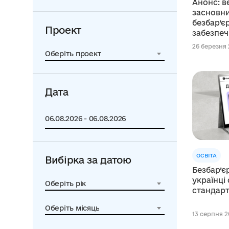
Анонс: в
засновни
безбар’єр
Проект
забезпеч
26 березня 
Оберіть проект
Дата
ОСВІТА
Вибірка за датою
Безбар’є
українці
Оберіть рік
стандарт
Оберіть місяць
13 серпня 20