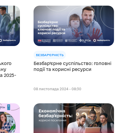
БЕЗБАР'ЄРНІСТЬ
ького
Безбар’єрне суспільство: головні
ану
події та корисні ресурси
на 2025-
08 листопада 2024 - 08:30