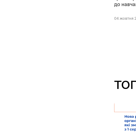
до навча
04 жовтня 2
ТОП