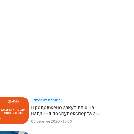
ПРОЄКТ DECIDE
Продовжено закупівлю на
надання послуг експерта зі
стратегічного планування
03 серпня 2026 - 15:00
регіонального розвитку в
сфері освіти в межах