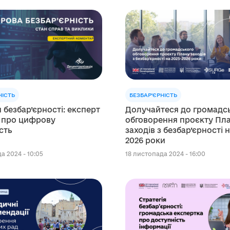
НІСТЬ
БЕЗБАР'ЄРНІСТЬ
я безбар’єрності: експерт
Долучайтеся до громадс
 про цифрову
обговорення проєкту Пл
сть
заходів з безбар’єрності 
2026 роки
а 2024 - 10:05
18 листопада 2024 - 16:00