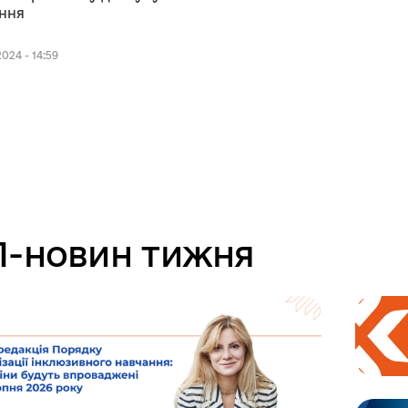
ння
024 - 14:59
-новин тижня