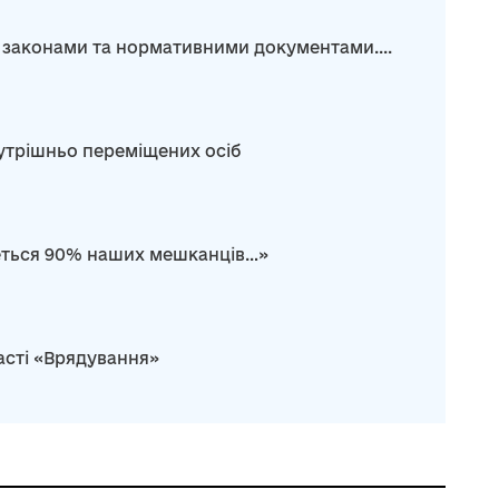
 законами та нормативними документами....
нутрішньо переміщених осіб
неться 90% наших мешканців…»
асті «Врядування»