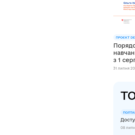
ПРОЄКТ DE
Порядо
навчан
з 1 се
31 липня 20
ТО
ПОЛТА
Досту
08 липн