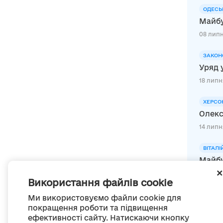
ОДЕСЬ
Майбу
08 липн
ЗАКОН
Уряд 
18 липня
ХЕРСО
Олекс
14 липн
ВІТАЛІ
Майбу
25 липн
Використання файлів cookie
Ми використовуємо файли cookie для
покращення роботи та підвищення
ефективності сайту. Натискаючи кнопку