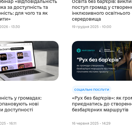
ебінар «Відповідальність
Освіта без барʼєрів: викли
ка за доступність та
поступ громад у створен
ність: для чого та як
інклюзивного освітнього
ити»
середовища
2026 - 13:30
19 грудня 2025 - 10:00
СОЦІАЛЬНІ ПОСЛУГИ
рність у громадах:
«Рух без бар’єрів»: як гро
 опановують нові
приєднатись до створен
и доступності
безбар'єрних маршрутів
25 - 16:11
16 червня 2025 - 14:29