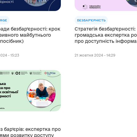
URGE
БЕЗБАР'ЄРНІСТЬ
ради безбар’єрності: крок
Стратегія безбар’єрності:
зивного майбутнього
громадська експертка ро
(посібник)
про доступність інформа
024 - 15:23
21 жовтня 2024 - 14:29
з бар’єрів: експертка про
ями розвитку доступу