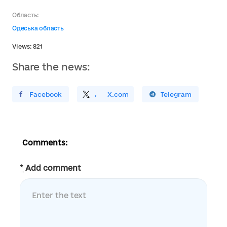
Область:
Одеська область
Views: 821
Share the news:
ирити У Facebook
Поділитись
На
X.com
Поширити У Telegram
Comments:
*
Add comment