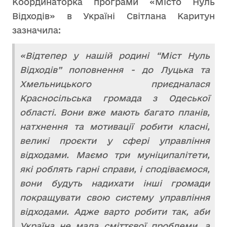
Координаторка програми «Місто Нуль
Відходів» в Україні Світлана Каритун
зазначила:
«Відтепер у нашій родині “Міст Нуль
Відходів” поповнення - до Луцька та
Хмельницького приєдналася
Красносільська громада з Одеської
області. Вони вже мають багато планів,
натхнення та мотивації робити класні,
великі проєкти у сфері управління
відходами. Маємо три муніципалітети,
які роблять гарні справи, і сподіваємося,
вони будуть надихати інші громади
покращувати свою систему управління
відходами. Адже варто робити так, аби
Україна не мала сміттєвої проблеми, а