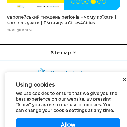
Європейський тиждень регіонів – чому поїхати і
чого очікувати | П’ятниця з Cities4Cities
06 August 2026
Site map
Using cookies
© Portal "Decentralization", 2022
We use cookies to ensure that we give you the
The project was created in 2014 to communicate the reform of local self-
best experience on our website. By pressing
government
"Allow" you agree to our use of cookies. You
and territorial organization of power in Ukraine.
Creation and filling -
Portal "Decentralization"
can change your cookie settings at any time.
All content is available under license
Creative Commons Attribution 4.0 International license,
unless otherwise indicated
Allow