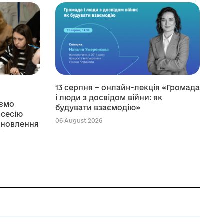
13 серпня – онлайн-лекція «Громада
і люди з досвідом війни: як
уємо
будувати взаємодію»
 сесію
06 August 2026
ідновлення