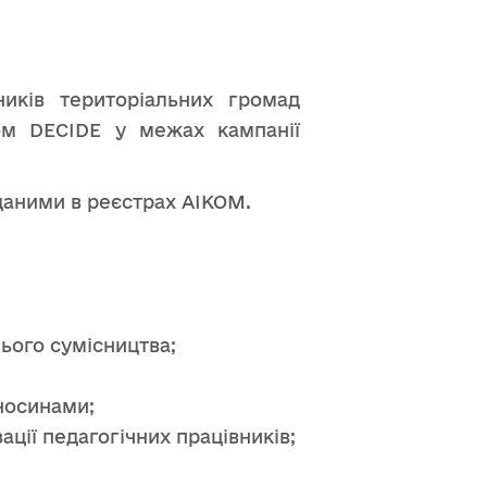
ників територіальних громад
том DECIDE у межах кампанії
даними в реєстрах АІКОМ.
ього сумісництва;
носинами;
ції педагогічних працівників;