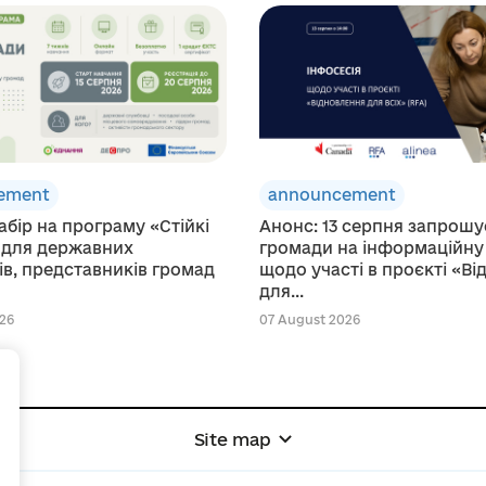
ement
announcement
абір на програму «Стійкі
Анонс: 13 серпня запрош
 для державних
громади на інформаційну
в, представників громад
щодо участі в проєкті «В
для...
26
07 August 2026
+
Site map