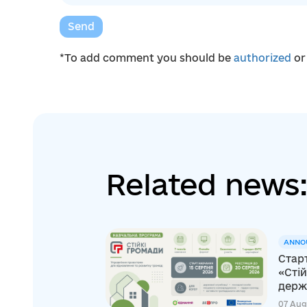
Send
*To add comment you should be
authorized
o
Related news
ANNO
Стар
«Стій
держа
07 Aug