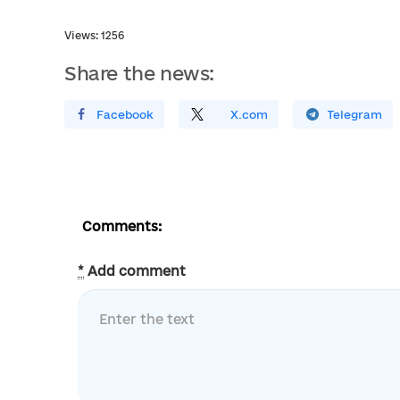
Views: 1256
Share the news:
Поширити У Facebook
Поділитись
На
X.com
Поширити У Telegram
Comments:
*
Add comment