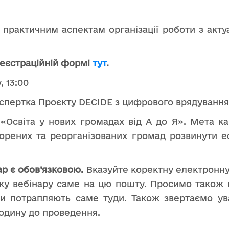
практичним аспектам організації роботи з актуал
реєстраційній формі
тут
.
, 13:00
спертка Проєкту DECIDE з цифрового врядування 
 «Освіта у нових громадах від А до Я». Мета ка
орених та реорганізованих громад розвинути 
ар є обов’язковою.
Вказуйте коректну електронну
тку вебінару саме на цю пошту. Просимо також 
и потрапляють саме туди. Також звертаємо ува
годину до проведення.