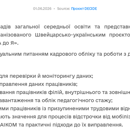
01.06.2026
Source:
Проєкт DECIDE
адів загальної середньої освіти та представ
ганізованого Швейцарсько-українським проєк
 до Я».
уальним питанням кадрового обліку та роботи з 
 для перевірки й моніторингу даних;
иправлення даних працівників;
ання працівників філій, внутрішнього та зовнішн
авантаження та облік педагогічного стажу;
ими працівників із призупиненими трудовими від
ть значення для процесів відстрочки від мобіліза
 АІКОМ та практичні підходи до їх виправлення.