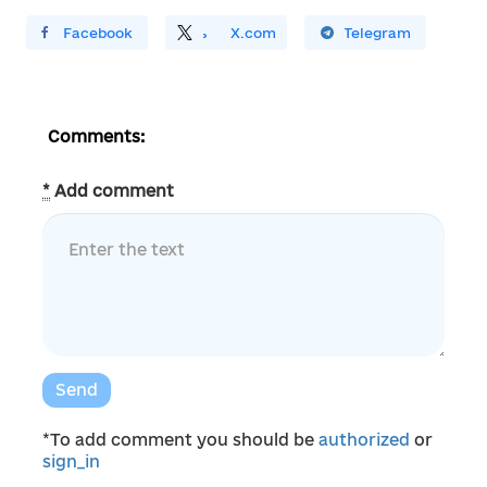
ирити У Facebook
Поділитись
На
X.com
Поширити У Telegram
Comments:
*
Add comment
Send
*To add comment you should be
authorized
or
sign_in