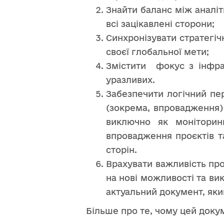
Знайти баланс між аналі
всі зацікавлені сторони;
Синхронізувати стратегіч
своєї глобальної мети;
Змістити фокус з інфрас
уразливих.
Забезпечити логічний пер
(зокрема, впровадження) 
виключно як моніторин
впровадження проєктів та
сторін.
Врахувати важливість про
на нові можливості та ви
актуальний документ, як
Більше про те, чому цей доку