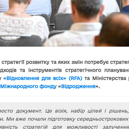
тратегії розвитку та яких змін потребує страте
ідходів та інструментів стратегічного плануван
ту
«Відновлення для всіх» (RFA)
та Міністерства
Міжнародного фонду
«
Відродження
».
осто документ. Це візія, набір цілей і рішен
. Ми вже почали підготовку середньострокових п
явність стратегій для можливості залученн