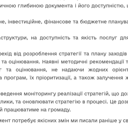
тичною глибиною документа і його доступністю, 
не, інвестиційне, фінансове та бюджетне планув
труктури, на доступність та якість послуг дл
ехід від розроблення стратегії та плану заходів
та оцінювання. Наявні методичні рекомендації т
г та оцінювання, не надаючи жодних орієн
 програм, їх пріоритизації, а також залучення 
ведення моніторингу реалізації стратегій, що д
клики, та оновлювати стратегію в процесі. Це до
ий працюватиме на громаду.
мент потребує якісних змін ми писали раніше у с