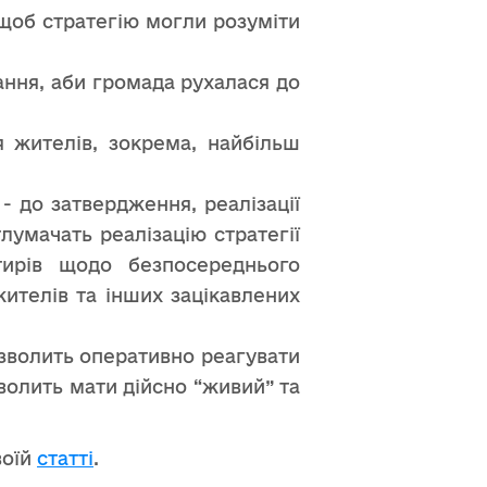
щоб стратегію могли розуміти
ання, аби громада рухалася до
я жителів, зокрема, найбільш
 - до затвердження, реалізації
лумачать реалізацію стратегії
тирів щодо безпосереднього
жителів та інших зацікавлених
озволить оперативно реагувати
зволить мати дійсно “живий” та
воїй
статті
.