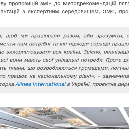
ву пропозицій змін до Методрекомендацій лягл
сультацій з експертним середовищем, ОМС, пр
, щоб ми працювали разом, аби зрозуміти, я
менти нам потрібні та які підходи справді працю
де використовувати вся країна. Звісно, реалізаці
всі вони мають свої унікальні потреби. Проте д
ить плани, що розробляються громадами, логічн
хто працює на національному рівні», – зазначил
кторка
Alinea International
в Україні, проєктна дир