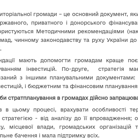
ериторіальної громади – це основний документ, я
ржавного, приватного і донорського фінансува
користуються Методичними рекомендаціями (нак
омад, чинному законодавству та руху України до
.
ндації мають допомогти громадам краще поєд
ванням інвестицій. По-друге, стратегія м
язаний з іншими планувальними документами:
нвестицій, і бюджетним та фінансовим планування
аби стратпланування в громадах дійсно запрацюв
в в цьому процесі, врахувати особливості те
стратегією - від аналізу до її впровадження; 
су, місцевої влади, громадських організацій 
льне бачення і мала підтримку всіх.