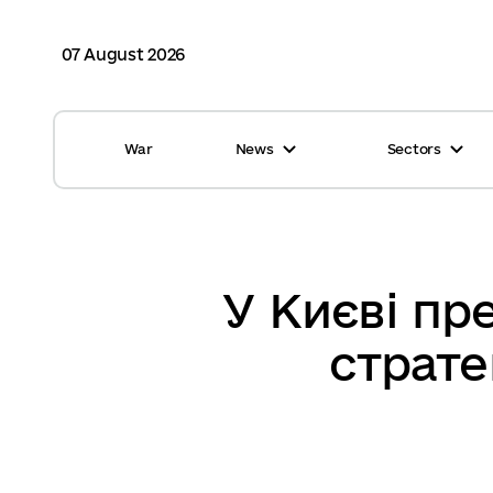
07 August 2026
War
News
Sectors
All news
Finance
International support
Gromadas
Glossary
Healthcare
У Києві пр
Calendar
ASC
страте
Reports from gromadas
Safety
Photo
Waste management
Tag Cloud