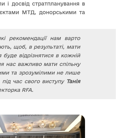
и і досвід стратпланування в
оєктами МТД, донорськими та
кі рекомендації нам варто
ють, щоб, в результаті, мати
я буде відрізнятися в кожній
ля нас важливо мати спільну
ими та зрозумілими не лише
а під час свого виступу
Танія
екторка RFA.