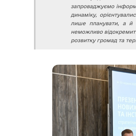
запроваджуємо інформа
динаміку, орієнтували
лише планувати, а й 
неможливо відокремити 
розвитку громад та тер