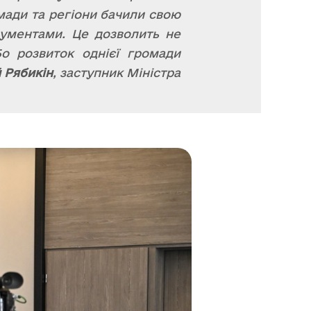
мади та регіони бачили свою
рументами. Це дозволить не
Бо розвиток однієї громади
 Рябикін
, заступник Міністра