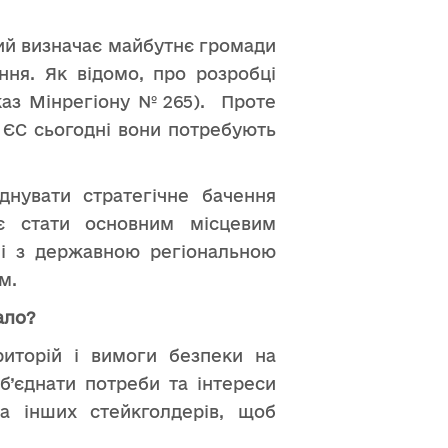
кий визначає майбутнє громади
ння. Як відомо, про розробці
аз Мінрегіону № 265). Проте
 ЄС сьогодні вони потребують
нувати стратегічне бачення
ає стати основним місцевим
 і з державною регіональною
м.
ало?
риторій і вимоги безпеки на
об’єднати потреби та інтереси
та інших стейкголдерів, щоб