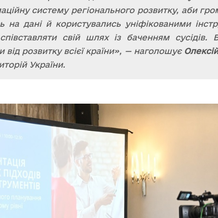
ційну систему регіонального розвитку, аби гро
сь на дані й користувались уніфікованими інст
співставляти свій шлях із баченням сусідів. 
від розвитку всієї країни», — наголошує
Олексій
иторій України.