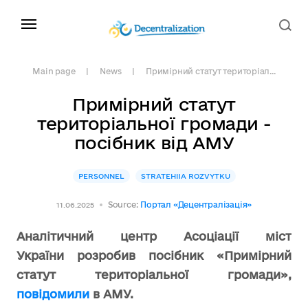
Main page
News
Примірний статут територіал...
Примірний статут
територіальної громади -
посібник від АМУ
PERSONNEL
STRATEHIIA ROZVYTKU
Source:
Портал «Децентралізація»
11.06.2025
Аналітичний центр Асоціації міст
України розробив посібник «Примірний
статут територіальної громади»,
повідомили
в АМУ.