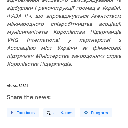
відбудови і реконструкції громад в Україні:
ФАЗА ІІ», що впроваджується Агентством
міжнародного співробітництва асоціації
муніципалітетів Королівства Нідерландів
VNG International у партнерстві з
Асоціацією міст України за фінансової
підтримки Міністерства закордонних справ
Королівства Нідерландів.
Views: 82821
Share the news:
ирити У Facebook
Поділитись
На
X.com
Поширити У Telegram