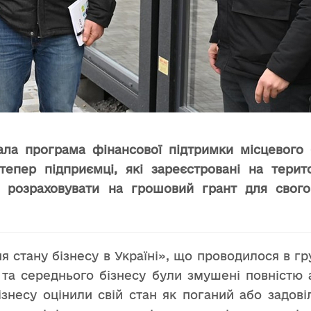
ала програма фінансової підтримки місцевого
дтепер підприємці, які зареєстровані на терит
 розраховувати на грошовий грант для свого 
стану бізнесу в Україні», що проводилося в груд
 та середнього бізнесу були змушені повністю
бізнесу оцінили свій стан як поганий або задов