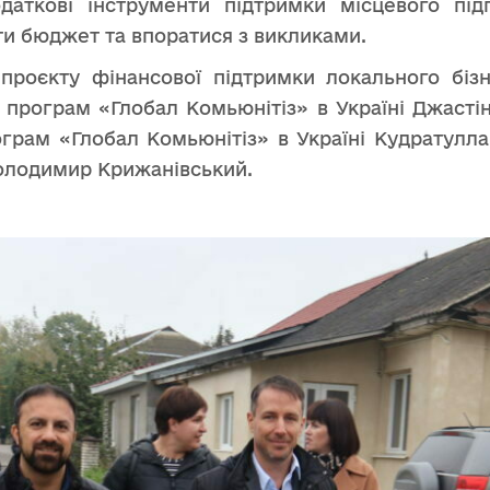
аткові інструменти підтримки місцевого під
 бюджет та впоратися з викликами.
 проєкту фінансової підтримки локального біз
 програм «Глобал Комьюнітіз» в Україні Джасті
грам «Глобал Комьюнітіз» в Україні Кудратулл
олодимир Крижанівський.