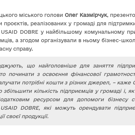
цького міського голови
Олег Казмірчук
, презент
проєктів, реалізованих у громаді для підтримки 
и USAID DOBRE у найбільшому комунальному при
ємців, а згодом організували в ньому бізнес-шко
асну справу.
джують, що найголовніше для заняття підпр
рто починати з освоєння фінансової грамотност
залучати потрібні кошти з різних джерел, – каже 
 збільшити кількість підприємців у громаді і, я
одатковим ресурсом для допомоги бізнесу ст
USAID DOBRE, які можуть орендувати підпри
ї своєї продукції.