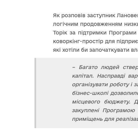
Як розповів заступник Ланове
логічним продовженням низки 
Торік за підтримки Програм
коворкінг-простір для підпри
які хотіли би започаткувати вл
– Багато людей ствер
капітал. Насправді ва
організувати роботу і 
бізнес-школі дозволило
місцевого бюджету. Д
закуплені Програмою 
приміщень для реалізаці