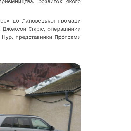
приємництва, розвиток якого
несу до Лановецької громади
н Джексон Сікріс, операційний
а Нур, представники Програми