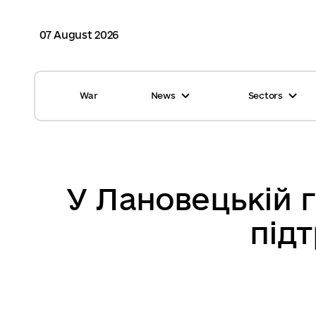
07 August 2026
War
News
Sectors
All news
Finance
International support
Gromadas
Glossary
Healthcare
У Лановецькій г
Calendar
ASC
під
Reports from gromadas
Safety
Photo
Waste management
Tag Cloud