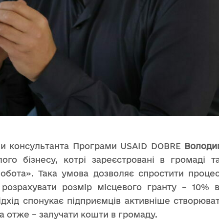
ми консультанта Програми USAID DOBRE
Володи
ого бізнесу, котрі зареєстровані в громаді 
обота». Така умова дозволяє спростити процес
розрахувати розмір місцевого гранту – 10% 
ідхід спонукає підприємців активніше створюват
а отже – залучати кошти в громаду.