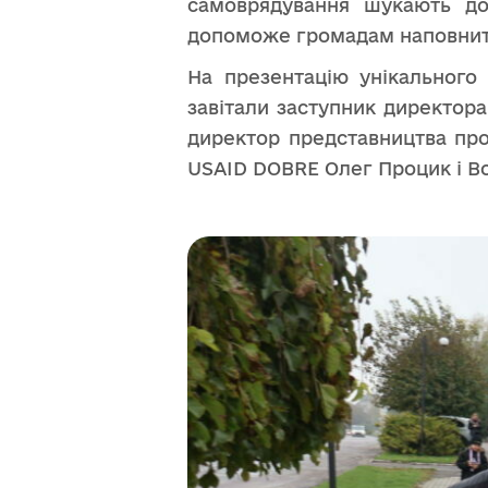
самоврядування шукають дод
допоможе громадам наповнити
На презентацію унікального
завітали заступник директора
директор представництва про
USAID DOBRE Олег Процик і В