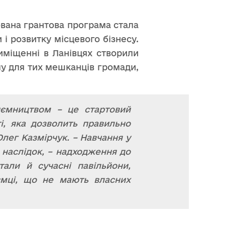
ована грантова програма стала
і розвитку місцевого бізнесу.
міщенні в Ланівцях створили
лу для тих мешканців громади,
иємництвом – це стартовий
і, яка дозволить правильно
Олег Казмірчук. – Навчання у
к наслідок, – надходження до
али й сучасні павільйони,
ємці, що не мають власних