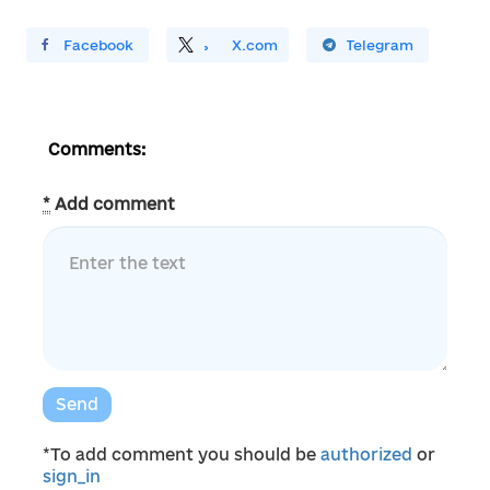
ирити У Facebook
Поділитись
На
X.com
Поширити У Telegram
Comments:
*
Add comment
Send
*To add comment you should be
authorized
or
sign_in