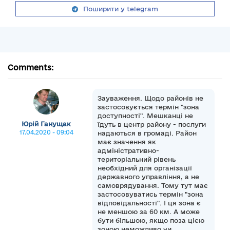
Поширити у telegram
Comments:
Зауваження. Щодо районів не
застосовується термін "зона
доступності". Мешканці не
Юрій Ганущак
їдуть в центр району - послуги
17.04.2020 - 09:04
надаються в громаді. Район
має значення як
адміністративно-
територіальний рівень
необхідний для організації
державного управління, а не
самоврядування. Тому тут має
застосовуватись термін "зона
відповідальності". І ця зона є
не меншою за 60 км. А може
бути більшою, якщо поза цією
зоною неможливо чи