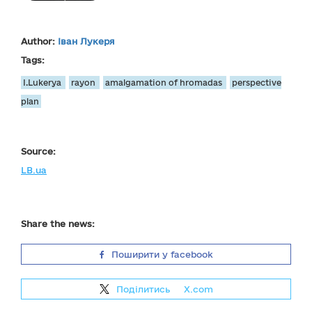
Author:
Іван Лукеря
Tags:
I.Lukerya
rayon
amalgamation of hromadas
perspective
plan
Source:
LB.ua
Share the news:
Поширити у facebook
Поділитись
на
X.com