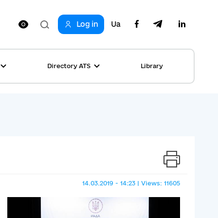
Log in
Ua
Directory ATS
Library
ring
ion
rship
s
ncements
ta
s stories table
, competitions
 equality
14.03.2019 - 14:23 | Views: 11605
s Top News