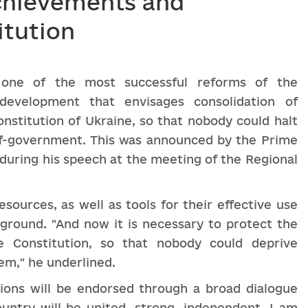
achievements and
titution
s one of the most successful reforms of the
evelopment that envisages consolidation of
onstitution of Ukraine, so that nobody could halt
lf-government. This was announced by the Prime
during his speech at the meeting of the Regional
ources, as well as tools for their effective use
 ground. "And now it is necessary to protect the
he Constitution, so that nobody could deprive
em," he underlined.
sions will be endorsed through a broad dialogue
untry will be united, strong, independent. I am