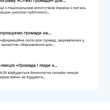
рограму «Стійкі громади» для...
ці з Національним агентством України з питань
Вищою школою публічного...
апрошуємо громади на...
інформаційна сесія для громад, зацікавлених у
м проєктом «Відновлення для...
лекція «Громада і люди з...
14.30 відбудеться безоплатна онлайн-лекція
ідом війни: як будувати...