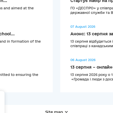
n...
Стартує набір на п
s and aimed at the
ГО «ДЕСПРО» у співпра
державної служби та 
07 August 2026
hool...
Анонс: 13 серпня з
and in formation of the
13 серпня відбудеться 
співпраці з канадськи
06 August 2026
13 серпня – онлайн-
mitted to ensuring the
13 серпня 2026 року о 
«Громада і люди з досв
+
Site map