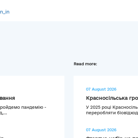
gn_in
Read more:
07 August 2026
ування
Красносільська гро
 пройдемо пандемію -
У 2025 році Красносіл
,...
переробляти біовідход
07 August 2026