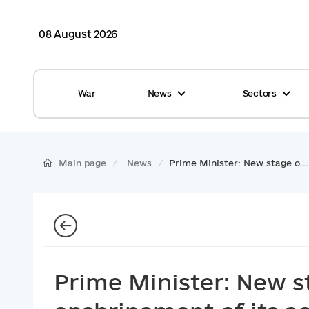
08 August 2026
War
News
Sectors
All news
Finance
International support
Gromadas
Main page
News
Prime Minister: New stage o...
Glossary
Healthcare
Calendar
ASC
Reports from gromadas
Safety
Photo
Waste management
Prime Minister: New st
Tag Cloud