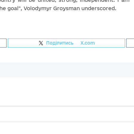
 the goal", Volodymyr Groysman underscored.
Поділитись
на
X.com