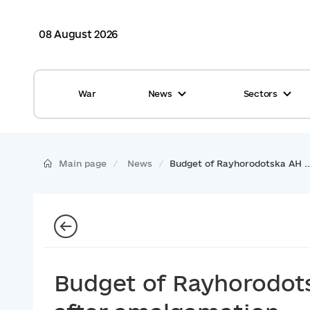
08 August 2026
War
News
Sectors
All news
Finance
International support
Gromadas
Main page
News
Budget of Rayhorodotska AH ..
Glossary
Healthcare
Calendar
ASC
Reports from gromadas
Safety
Photo
Waste management
Budget of Rayhorodots
Tag Cloud