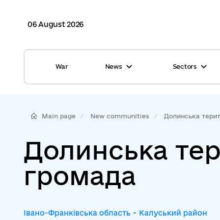
06 August 2026
War
News
Sectors
All news
Finance
International support
Gromadas
Main page
New communities
Долинська терито
Glossary
Healthcare
Долинська тер
Calendar
ASC
громада
Reports from gromadas
Safety
Photo
Waste management
Івано-Франківська область
-
Калуський район
Tag Cloud