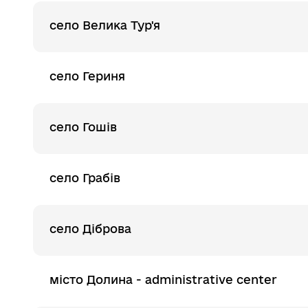
село Велика Тур'я
село Гериня
село Гошів
село Грабів
село Діброва
місто Долина - administrative center