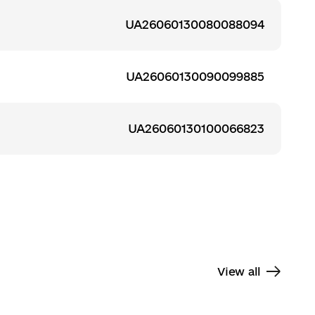
UA26060130080088094
UA26060130090099885
UA26060130100066823
View all