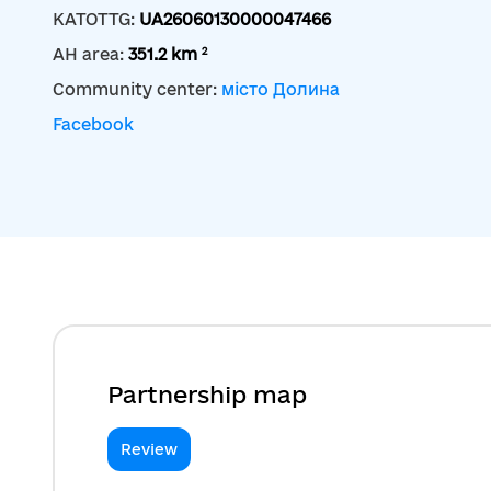
KATOTTG:
UA26060130000047466
2
AH area:
351.2 km
Community center:
місто Долина
Facebook
Partnership map
Review