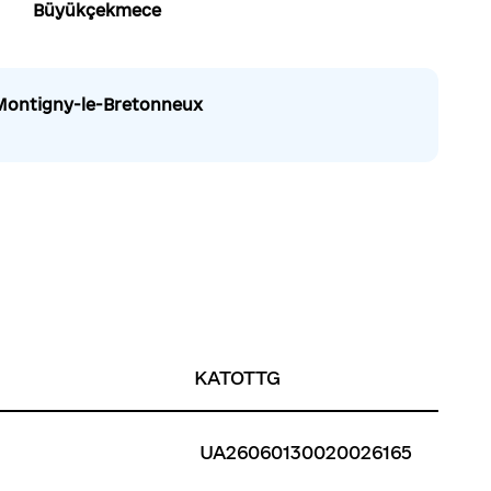
Büyükçekmece
Montigny-le-Bretonneux
KATOTTG
UA26060130020026165