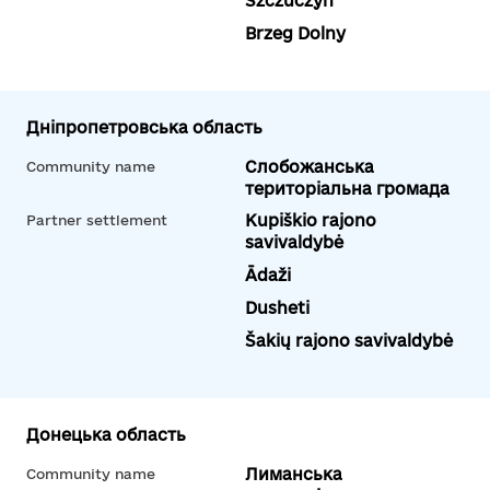
Szczuczyn
Brzeg Dolny
Дніпропетровська область
Слобожанська
Community name
територіальна громада
Kupiškio rajono
Partner settlement
savivaldybė
Ādaži
Dusheti
Šakių rajono savivaldybė
Донецька область
Лиманська
Community name