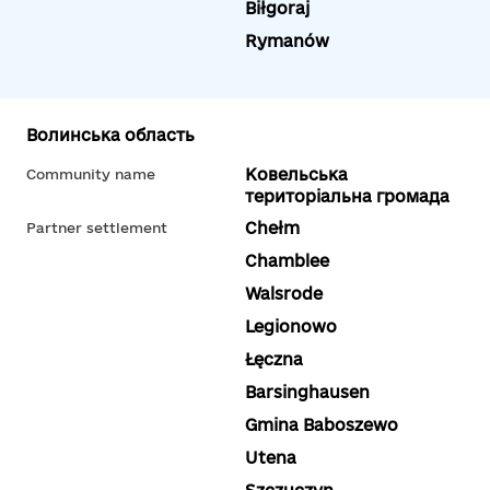
Biłgoraj
Rymanów
Волинська область
Ковельська
Community name
територіальна громада
Chełm
Partner settlement
Chamblee
Walsrode
Legionowo
Łęczna
Barsinghausen
Gmina Baboszewo
Utena