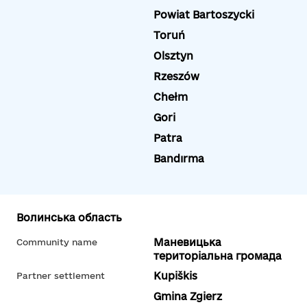
Powiat Bartoszycki
Toruń
Olsztyn
Rzeszów
Chełm
Gori
Patra
Bandırma
Волинська область
Маневицька
Community name
територіальна громада
Kupiškis
Partner settlement
Gmina Zgierz