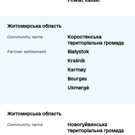
Powiat Kaliski
Житомирська область
Коростенська
Community name
територіальна громада
Białystok
Partner settlement
Kraśnik
Karmøy
Bourges
Ukmergė
Житомирська область
Новогуйвинська
Community name
територіальна громада