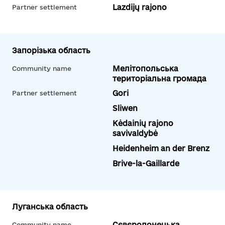
Lazdijų rajono
Partner settlement
Запорізька область
Мелітопольська
Community name
територіальна громада
Gori
Partner settlement
Sliwen
Kėdainių rajono
savivaldybė
Heidenheim an der Brenz
Brive-la-Gaillarde
Луганська область
Сєвєродонецька
Community name