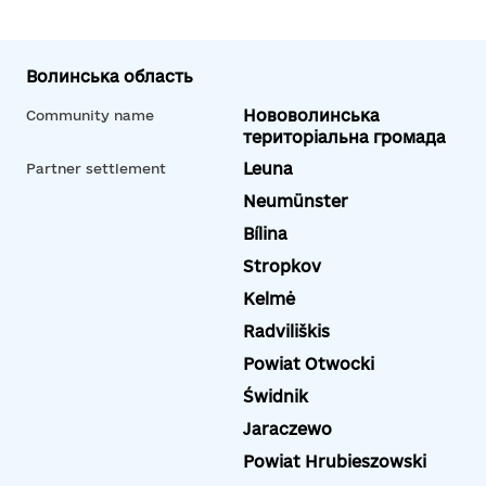
Волинська область
Нововолинська
Community name
територіальна громада
Leuna
Partner settlement
Neumünster
Bílina
Stropkov
Kelmė
Radviliškis
Powiat Otwocki
Świdnik
Jaraczewo
Powiat Hrubieszowski