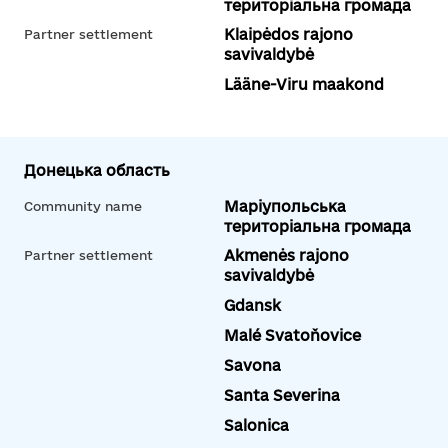
територіальна громада
Klaipėdos rajono
Partner settlement
savivaldybė
Lääne-Viru maakond
Донецька область
Маріупольська
Community name
територіальна громада
Akmenės rajono
Partner settlement
savivaldybė
Gdansk
Malé Svatoňovice
Savona
Santa Severina
Salonica