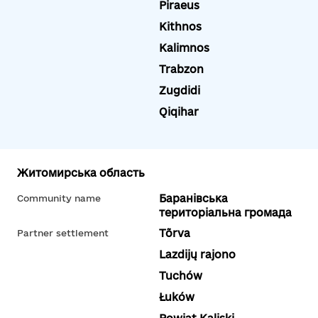
Piraeus
Kithnos
Kalimnos
Trabzon
Zugdidi
Qiqihar
Житомирська область
Баранівська
Community name
територіальна громада
Tõrva
Partner settlement
Lazdijų rajono
Tuchów
Łuków