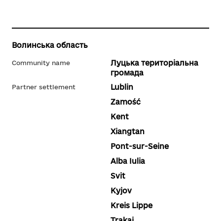
Волинська область
Луцька територіальна
Community name
громада
Lublin
Partner settlement
Zamość
Kent
Xiangtan
Pont-sur-Seine
Alba Iulia
Svit
Kyjov
Kreis Lippe
Trakai