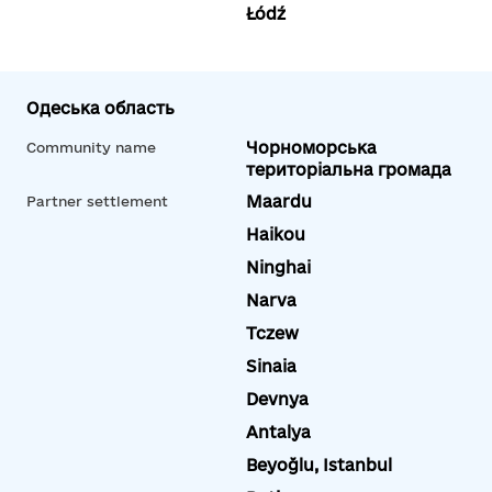
Łódź
Одеська область
Чорноморська
Community name
територіальна громада
Maardu
Partner settlement
Haikou
Ninghai
Narva
Tczew
Sinaia
Devnya
Antalya
Beyoğlu, Istanbul