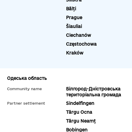
Bălți
Prague
Šiauliai
Ciechanów
Częstochowa
Kraków
Одеська область
Білгород-Дністровська
Community name
територіальна громада
Sindelfingen
Partner settlement
Târgu Ocna
Târgu Neamț
Bobingen