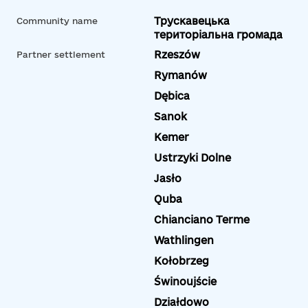
Трускавецька
Community name
територіальна громада
Rzeszów
Partner settlement
Rymanów
Dębica
Sanok
Kemer
Ustrzyki Dolne
Jasło
Quba
Chianciano Terme
Wathlingen
Kołobrzeg
Świnoujście
Działdowo