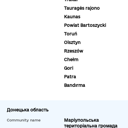
Tauragės rajono
Kaunas
Powiat Bartoszycki
Toruń
Olsztyn
Rzeszów
Chełm
Gori
Patra
Bandırma
Донецька область
Маріупольська
Community name
територіальна громада