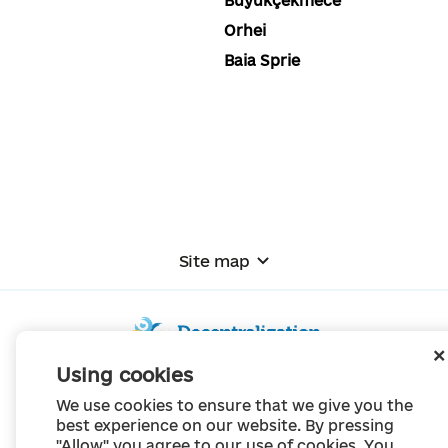
Büyükçekmece
Orhei
Baia Sprie
Site map
Using cookies
© Portal "Decentralization", 2022
We use cookies to ensure that we give you the
The project was created in 2014 to communicate the reform of local self-
best experience on our website. By pressing
government
"Allow" you agree to our use of cookies. You
and territorial organization of power in Ukraine.