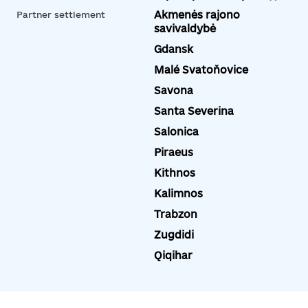
Akmenės rajono
Partner settlement
savivaldybė
Gdansk
Malé Svatoňovice
Savona
Santa Severina
Salonica
Piraeus
Kithnos
Kalimnos
Trabzon
Zugdidi
Qiqihar