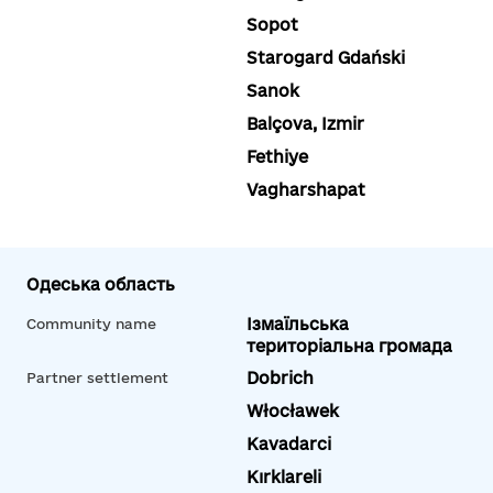
Sopot
Starogard Gdański
Sanok
Balçova, Izmir
Fethiye
Vagharshapat
Одеська область
Ізмаїльська
Community name
територіальна громада
Dobrich
Partner settlement
Włocławek
Kavadarci
Kırklareli