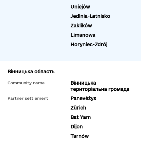
Uniejów
Jedlnia-Letnisko
Zaklików
Limanowa
Horyniec-Zdrój
Вінницька область
Вінницька
Community name
територіальна громада
Panevėžys
Partner settlement
Zürich
Bat Yam
Dijon
Tarnów