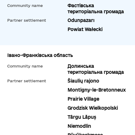
Фастівська
Community name
територіальна громада
Odunpazarı
Partner settlement
Powiat Wałecki
Івано-Франківська область
Долинська
Community name
територіальна громада
Šiaulių rajono
Partner settlement
Montigny-le-Bretonneux
Prairie Village
Grodzisk Wielkopolski
Târgu Lăpuș
Niemodlin