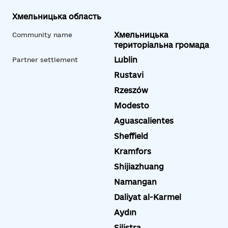
Хмельницька область
Хмельницька
Community name
територіальна громада
Lublin
Partner settlement
Rustavi
Rzeszów
Modesto
Aguascalientes
Sheffield
Kramfors
Shijiazhuang
Namangan
Daliyat al-Karmel
Aydın
Silistra