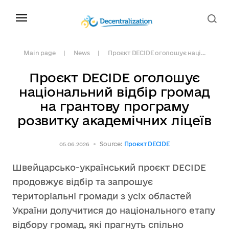
Main page
News
Проєкт DECIDE оголошує наці...
Проєкт DECIDE оголошує
національний відбір громад
на грантову програму
розвитку академічних ліцеїв
Source:
Проєкт DECIDE
05.06.2026
Швейцарсько-український проєкт DECIDE
продовжує відбір та запрошує
територіальні громади з усіх областей
України долучитися до національного етапу
відбору громад, які прагнуть спільно