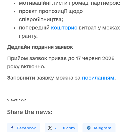
мотиваційні листи громад-партнерок;
проєкт пропозиції щодо
співробітництва;
попередній
кошторис
витрат у межах
гранту.
Дедлайн подання заявок
Прийом заявок триває до 17 червня 2026
року включно.
Заповнити заявку можна за
посиланням
.
Views: 1793
Share the news:
ирити У Facebook
Поділитись
На
X.com
Поширити У Telegram