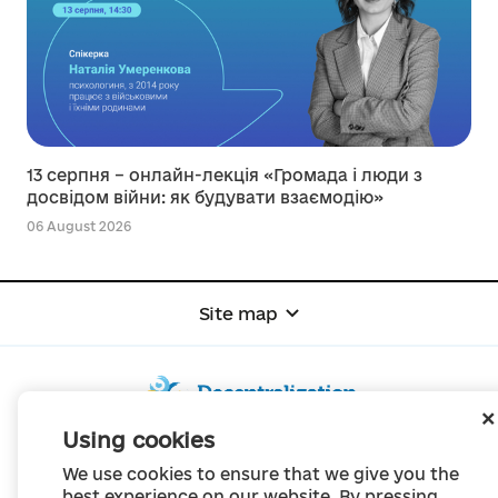
13 серпня – онлайн-лекція «Громада і люди з
досвідом війни: як будувати взаємодію»
06 August 2026
Site map
Using cookies
© Portal "Decentralization", 2022
We use cookies to ensure that we give you the
The project was created in 2014 to communicate the reform of local self-
best experience on our website. By pressing