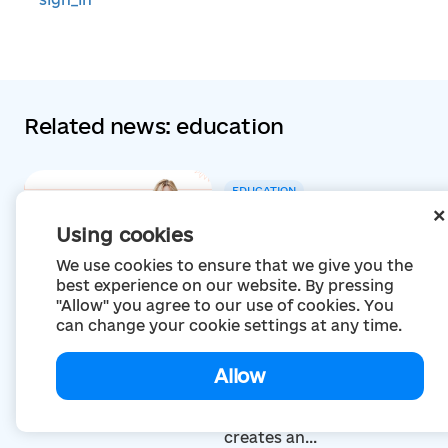
Related news: education
EDUCATION
Порядок організації
Using cookies
інклюзивного навчання:
які зміни будуть
We use cookies to ensure that we give you the
впроваджені з 1...
best experience on our website. By pressing
31 July 2026
"Allow" you agree to our use of cookies. You
can change your cookie settings at any time.
EDUCATION
Allow
On career guidance that
involves everyone. How
Vasylkiv community
creates an...