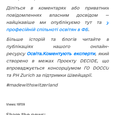
Діліться в коментарях або приватних
повідомленнях власним досвідом —
найцікавіше ми опублікуємо тут та
у
професійній спільноті освітян в ФБ
.
Більше історій та блогів читайте в
публікаціях нашого онлайн-
ресурсу
Освіта.Коментують експерти
, який
створено в межах Проєкту DECIDE, що
впроваджується консорціумом ГО DOCCU
та PH Zurich за підтримки Швейцарії.
#madewithswitzerland
Views: 19709
Share the news: