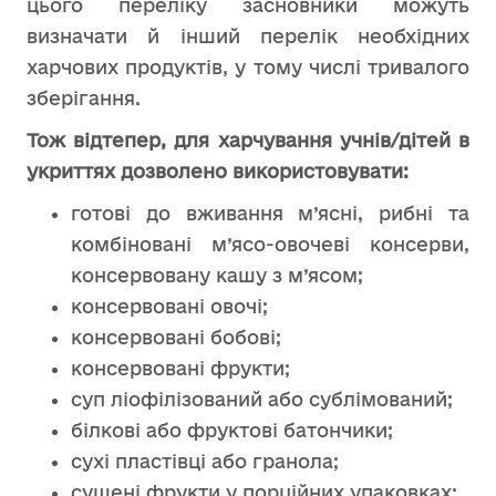
цього переліку засновники можуть
визначати й інший перелік необхідних
харчових продуктів, у тому числі тривалого
зберігання.
Тож відтепер, для харчування учнів/дітей в
укриттях дозволено використовувати:
готові до вживання м’ясні, рибні та
комбіновані м’ясо-овочеві консерви,
консервовану кашу з м’ясом;
консервовані овочі;
консервовані бобові;
консервовані фрукти;
суп ліофілізований або сублімований;
білкові або фруктові батончики;
сухі пластівці або гранола;
сушені фрукти у порційних упаковках;