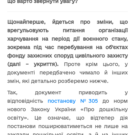
що варто звернути увагу?
Щонайперше, йдеться про зміни, що
врегульовують питання організації
харчування на період дії воєнного стану,
зокрема під час перебування на об’єктах
фонду захисних споруд цивільного захисту
(далі – укриття).
Проте крім цього, у
документі передбачено чимало й інших
змін, які детально розберемо нижче.
Так, документ приводить у
відповідність
постанову №305
до норм
нового Закону України «Про дошкільну
освіту». Це означає, що відтепер дія
постанови поширюватиметься не лише на
заклади дошкільної освіти, а й на інших