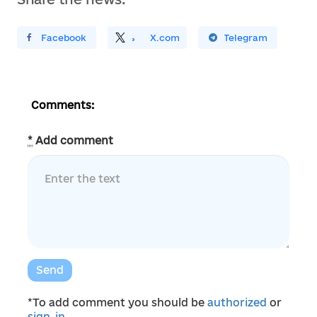
ирити У Facebook
Поділитись
На
X.com
Поширити У Telegram
Comments:
*
Add comment
Send
*To add comment you should be
authorized
or
sign_in