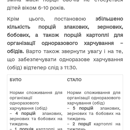
дітей віком 6-10 років.
Крім цього, постановою
збільшено
кількість порцій злакових, зернових,
бобових, а також порцій картоплі для
організації одноразового харчування –
обідів.
Варто також звернути увагу і на те,
що забезпечувати одноразове харчування
(обід) відтепер слід з 11:30.
БУЛО
СТАЛО
Норми споживання для
Норми споживання для
організації
організації одноразового
одноразового
харчування (обід)
харчування (обід)
–
5 порцій
злакових,
–
4 порцій
злакових,
зернових та бобових на
зернових та бобових на
тиждень
тиждень
–
2 порції
картоплі на
–
1 порція
картоплі на
тиждень