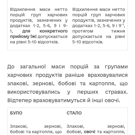
Відхилення маси нетто
Відхилення маси нетто
порцій груп харчових
порцій груп харчових
продуктів, зазначених у
продуктів, зазначених у
-1
додатках 1-2, 5-6, 9 і 9-
додатках 1-2, 5-6, 9 і 9
,
1,
для конкретного
протягом тижня
прийому їжі
допускається
допускається на рівні
на рівні 5-10 відсотків.
5-10 відсотків.
До загальної маси порцій за групами
харчових продуктів раніше враховувалися
злакові, зернові, бобові та картопля, що
використовувались у перших стравах.
Відтепер враховуватимуться й інші овочі.
БУЛО
СТАЛО
Злакові, зернові,
Злакові, зернові,
бобові та картопля, що
бобові,
овочі
та картопля,