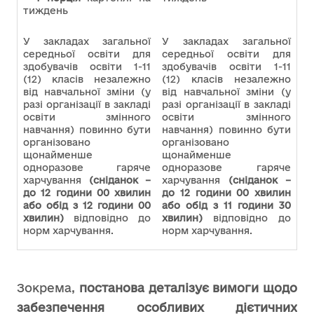
тиждень
У закладах загальної
У закладах загальної
середньої освіти для
середньої освіти для
здобувачів освіти 1-11
здобувачів освіти 1-11
(12) класів незалежно
(12) класів незалежно
від навчальної зміни (у
від навчальної зміни (у
разі організації в закладі
разі організації в закладі
освіти змінного
освіти змінного
навчання) повинно бути
навчання) повинно бути
організовано
організовано
щонайменше
щонайменше
одноразове гаряче
одноразове гаряче
харчування
(сніданок –
харчування
(сніданок –
до 12 години 00 хвилин
до 12 години 00 хвилин
або обід з 12 години 00
або обід з 11 години 30
хвилин)
відповідно до
хвилин)
відповідно до
норм харчування.
норм харчування.
Зокрема,
постанова деталізує вимоги щодо
забезпечення особливих дієтичних