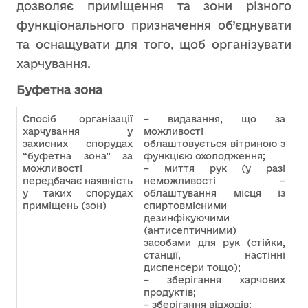
дозволяє приміщення та зони різного
функціонального призначення об’єднувати
та оснащувати для того, щоб організувати
харчування.
Буфетна зона
Спосіб організації
– видавання, що за
харчування у
можливості
захисних спорудах
облаштовується вітриною з
“буфетна зона” за
функцією охолодження;
можливості
– миття рук (у разі
передбачає наявність
неможливості –
у таких спорудах
облаштування місця із
приміщень (зон)
спиртовмісними
дезинфікуючими
(антисептичними)
засобами для рук (стійки,
станції, настінні
диспенсери тощо);
– зберігання харчових
продуктів;
– зберігання відходів;