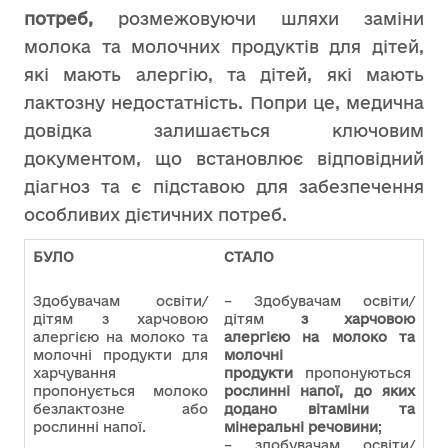
потреб,
розмежовуючи шляхи заміни
молока та молочних продуктів для дітей,
які мають алергію, та дітей, які мають
лактозну недостатність. Попри це, медична
довідка залишається ключовим
документом, що встановлює відповідний
діагноз та є підставою для забезпечення
особливих дієтичних потреб.
БУЛО
СТАЛО
Здобувачам освіти/
– Здобувачам освіти/
дітям з харчовою
дітям
з харчовою
алергією на молоко та
алергією на молоко та
молочні продукти для
молочні
харчування
продукти
пропонуються
пропонується молоко
рослинні напої, до яких
безлактозне або
додано вітаміни та
рослинні напої.
мінеральні речовини
;
– здобувачам освіти/