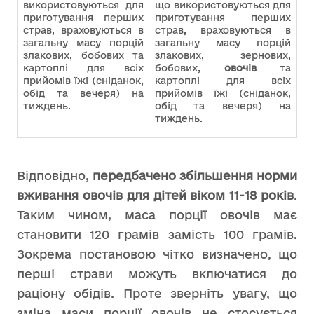
використовуються для
що використовуються для
приготування перших
приготування перших
страв, враховуються в
страв, враховуються в
загальну масу порцій
загальну масу порцій
злакових, бобових та
злакових, зернових,
картоплі для всіх
бобових,
овочів
та
прийомів їжі (сніданок,
картоплі для всіх
обід та вечеря) на
прийомів їжі (сніданок,
тиждень.
обід та вечеря) на
тиждень.
Відповідно,
передбачено збільшення норми
вживання овочів для дітей віком 11-18 років
.
Таким чином, маса порції овочів має
становити 120 грамів замість 100 грамів.
Зокрема постановою чітко визначено, що
перші страви можуть включатися до
раціону обідів. Проте зверніть увагу, що
зміна маси порції овочів не стосується