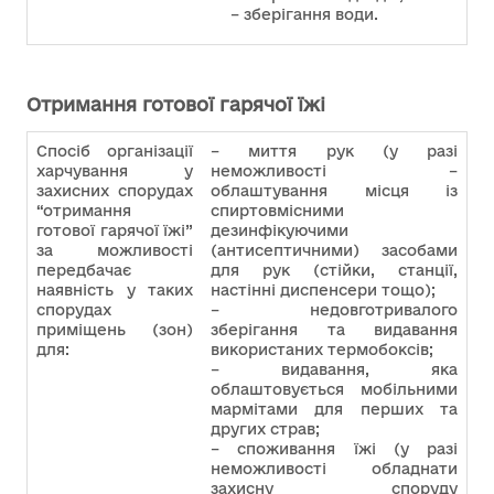
– зберігання води.
Отримання готової гарячої їжі
Спосіб організації
– миття рук (у разі
харчування у
неможливості –
захисних спорудах
облаштування місця із
“отримання
спиртовмісними
готової гарячої їжі”
дезинфікуючими
за можливості
(антисептичними) засобами
передбачає
для рук (стійки, станції,
наявність у таких
настінні диспенсери тощо);
спорудах
– недовготривалого
приміщень (зон)
зберігання та видавання
для:
використаних термобоксів;
– видавання, яка
облаштовується мобільними
мармітами для перших та
других страв;
– споживання їжі (у разі
неможливості обладнати
захисну споруду