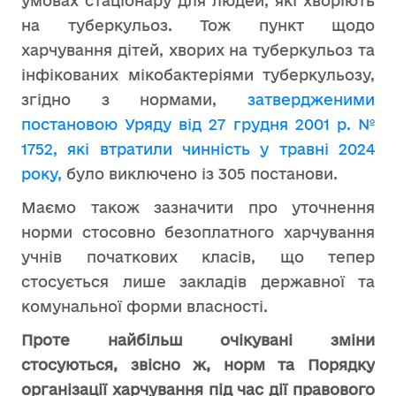
умовах стаціонару для людей, які хворіють
на туберкульоз. Тож пункт щодо
харчування дітей, хворих на туберкульоз та
інфікованих мікобактеріями туберкульозу,
згідно з нормами,
затвердженими
постановою Уряду від 27 грудня 2001 р. №
1752, які втратили чинність у травні 2024
року,
було виключено із 305 постанови.
Маємо також зазначити про уточнення
норми стосовно безоплатного харчування
учнів початкових класів, що тепер
стосується лише закладів державної та
комунальної форми власності.
Проте найбільш очікувані зміни
стосуються, звісно ж, норм та Порядку
організації харчування під час дії правового