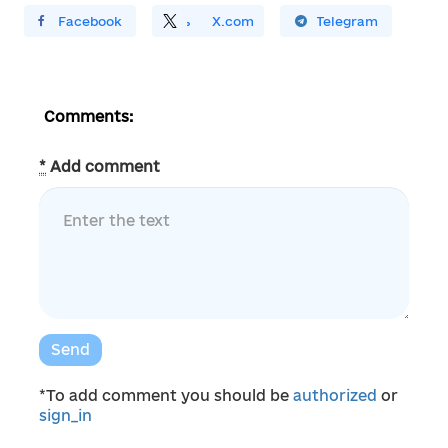
ирити У Facebook
Поділитись
На
X.com
Поширити У Telegram
Comments:
*
Add comment
Send
*To add comment you should be
authorized
or
sign_in