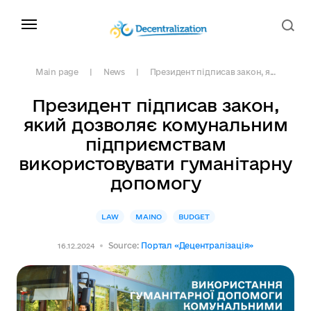
Main page
News
Президент підписав закон, я...
Президент підписав закон,
який дозволяє комунальним
підприємствам
використовувати гуманітарну
допомогу
LAW
MAINO
BUDGET
Source:
Портал «Децентралізація»
16.12.2024