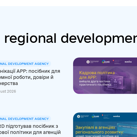
: regional developme
ONAL DEVELOPMENT AGENCY
ікації АРР: посібник для
мної роботи, довіри й
нерства
ust 2026
ONAL DEVELOPMENT AGENCY
D підготував посібник з
вої політики для агенцій