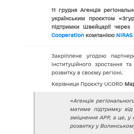
11 грудня Агенція регіональ
українським проєктом «Згур
підтримки Швейцарії через 
Cooperation
компанією
NIRAS
Закріплене угодою партнер
інституційного зростання т
розвитку в своєму регіоні.
Керівниця Проєкту UCORD
Ма
«Агенція регіонального
матиме підтримку від
зміцнення АРР, а це, 
розвитку у Волинському