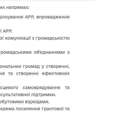
них напрямах:
ціонування АРР, впровадження
і АРР.
ї комунікації з громадськістю
 громадськими об'єднаннями з
іональних громад у створенні,
ння та створенні ефективних
ісцевого самоврядування та
сультативної підтримки.
побутовими відходами.
окрема посилення грантової та