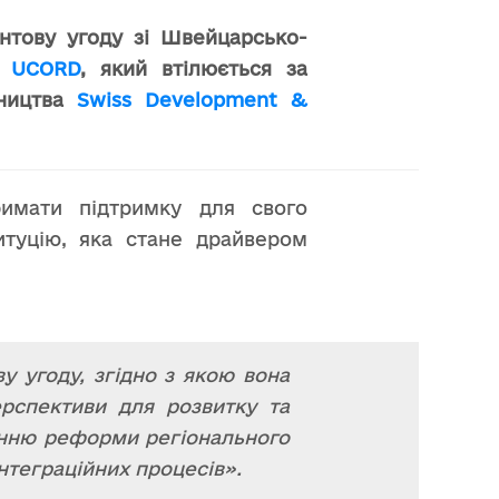
антову угоду зі Швейцарсько-
,
UCORD
, який втілюється за
тництва
Swiss Development &
римати підтримку для свого
итуцію, яка стане драйвером
у угоду, згідно з якою вона
ерспективи для розвитку та
енню реформи регіонального
нтеграційних процесів».