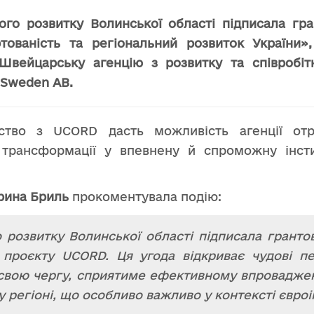
ного розвитку Волинської області підписала гр
тованість та регіональний розвиток України»
Швейцарську агенцію з розвитку та співробі
Sweden AB.
ство з UCORD дасть можливість агенції от
а трансформації у впевнену й спроможну інст
рина Бриль
прокоментувала подію:
 розвитку Волинської області підписала грантов
 проєкту UCORD. Ця угода відкриває чудові п
у свою чергу, сприятиме ефективному впровадж
 регіоні, що особливо важливо у контексті євроі