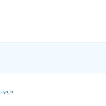
r
sign_in