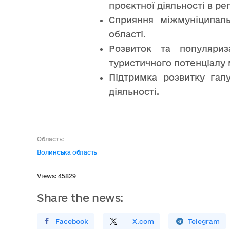
проєктної діяльності в рег
Сприяння міжмуніципаль
області.
Розвиток та популяриз
туристичного потенціалу м
Підтримка розвитку галу
діяльності.
Область:
Волинська область
Views: 45829
Share the news:
Поширити У Facebook
Поділитись
На
X.com
Поширити У Telegram