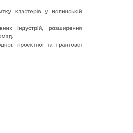
тку кластерів у Волинській
вних індустрій, розширення
омад.
дної, проєктної та грантової