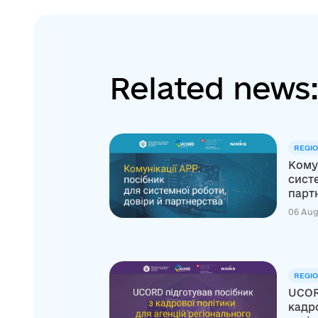
Related news
REGI
Комун
систе
парт
06 Aug
REGI
UCOR
кадро