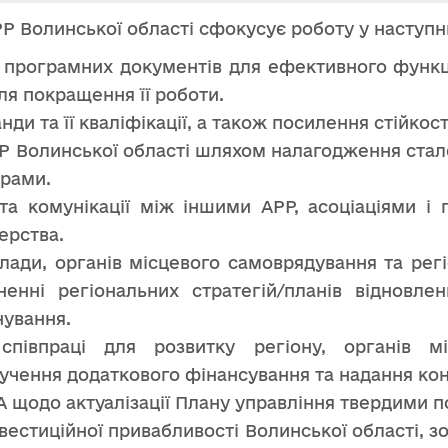
РР Волинської області сфокусує роботу у наступ
а програмних документів для ефективного функ
для покращення її роботи.
ди та її кваліфікації, а також посилення стійкост
Р Волинської області шляхом налагодження стало
рами.
та комунікації між іншими АРР, асоціаціями і
ерства.
лади, органів місцевого самоврядування та рег
ненні регіональних стратегій/планів відновле
нування.
співпраці для розвитку регіону, органів м
учення додаткового фінансування та надання кон
 щодо актуалізації Плану управління твердими 
вестиційної привабливості Волинської області, з