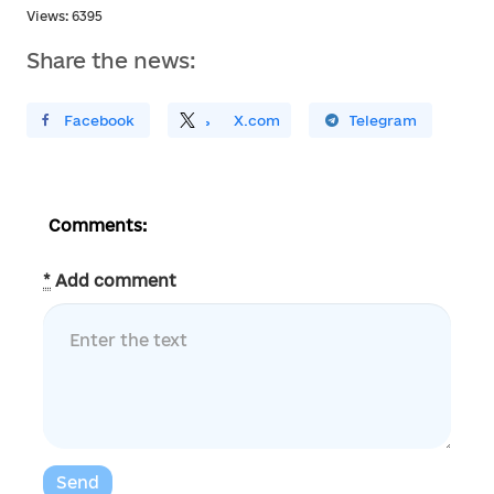
Views: 6395
Share the news:
ирити У Facebook
Поділитись
На
X.com
Поширити У Telegram
Comments:
*
Add comment
Send