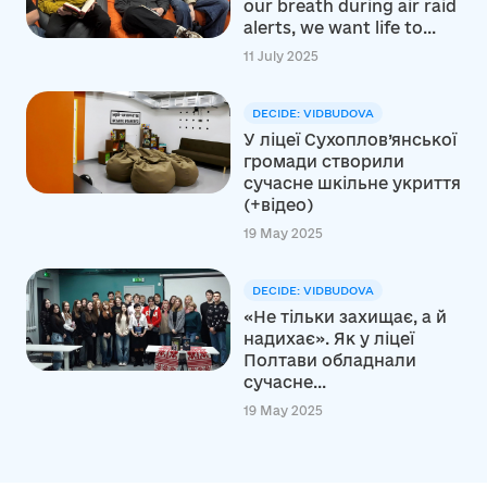
our breath during air raid
alerts, we want life to...
11 July 2025
DECIDE: VIDBUDOVA
У ліцеї Сухоплов’янської
громади створили
сучасне шкільне укриття
(+відео)
19 May 2025
DECIDE: VIDBUDOVA
«Не тільки захищає, а й
надихає». Як у ліцеї
Полтави обладнали
сучасне...
19 May 2025