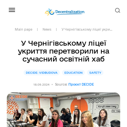
Main page
News
У Чернігівському ліцеї укри...
У Чернігівському ліцеї
укриття перетворили на
сучасний освітній хаб
DECIDE: VIDBUDOVA
EDUCATION
SAFETY
Source:
Проєкт DECIDE
18.09.2024