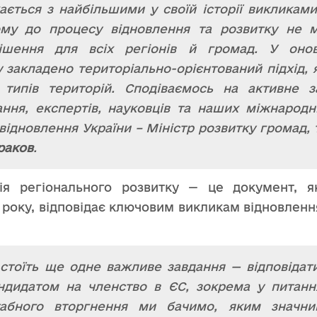
ається з найбільшими у своїй історії викликами
ому до процесу відновлення та розвитку не 
ішення для всіх регіонів й громад. У оновл
у закладено територіально-орієнтований підхід,
 типів територій. Сподіваємось на активне з
ння, експертів, науковців та наших міжнародн
 відновлення України – Міністр розвитку громад,
раков
.
ія регіонального розвитку — це документ, я
7 року, відповідає ключовим викликам відновлення
стоїть ще одне важливе завдання — відповідати
ндидатом на членство в ЄС, зокрема у питання
табного вторгнення ми бачимо, яким значн