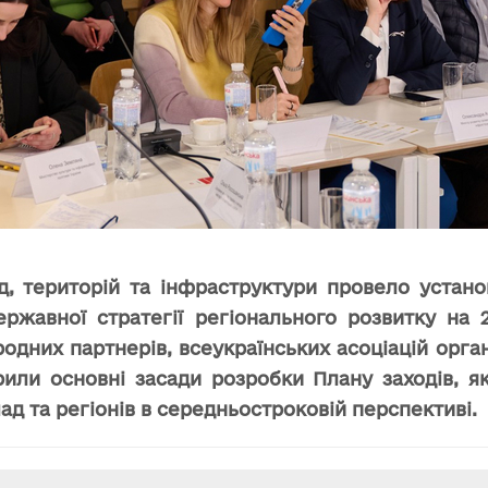
д, територій та інфраструктури провело устан
Державної стратегії регіонального розвитку на 
одних партнерів, всеукраїнських асоціацій орга
рили основні засади розробки Плану заходів, я
ад та регіонів в середньостроковій перспективі.