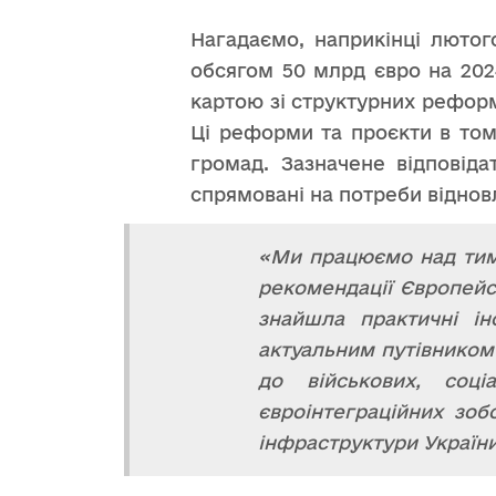
Нагадаємо, наприкінці лютог
обсягом 50 млрд євро на 202
картою зі структурних реформ 
Ці реформи та проєкти в тому
громад. Зазначене відповід
спрямовані на потреби відновл
«Ми працюємо над тим,
рекомендації Європейс
знайшла практичні ін
актуальним путівником 
до військових, соц
євроінтеграційних зоб
інфраструктури Україн