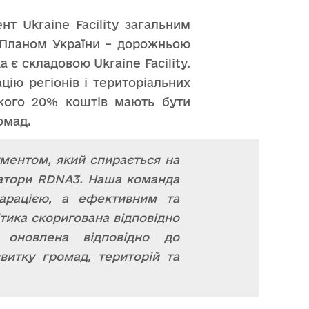
т Ukraine Facility загальним
з Планом України – дорожньою
 є складовою Ukraine Facility.
цію регіонів і територіальних
якого 20% коштів мають бути
омад.
ментом, який спирається на
икатори RDNA3. Наша команда
ларацією, а ефективним та
ітика скоригована відповідно
 оновлена відповідно до
звитку громад, територій та