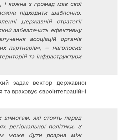
, і кожна з громад має свої
можна підходити шаблонно,
енні Державній стратегії
 який забезпечить ефективну
алучення асоціацій органів
их партнерів», — наголосив
 територій та інфраструктури
кий задає вектор державної
 та враховує євроінтеграційні
 вимогам, які стоять перед
х регіональної політики. З
им може бути розрив між