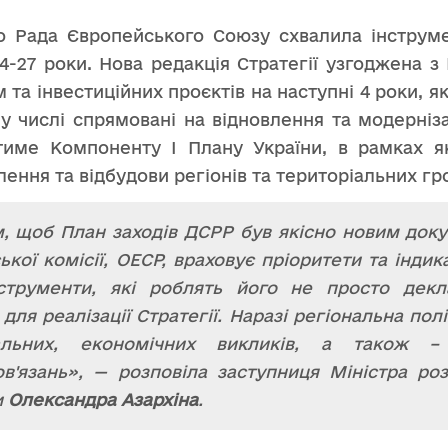
о Рада Європейського Союзу схвалила інструмен
4-27 роки. Нова редакція Стратегії узгоджена 
та інвестиційних проєктів на наступні 4 роки, яка
 числі спрямовані на відновлення та модерніза
атиме Компоненту I Плану України, в рамках 
ення та відбудови регіонів та територіальних гр
 щоб План заходів ДСРР був якісно новим доку
ької комісії, ОЕСР, враховує пріоритети та інд
струменти, які роблять його не просто дек
для реалізації Стратегії. Наразі регіональна пол
іальних, економічних викликів, а також –
ов'язань», — розповіла заступниця Міністра ро
и
Олександра Азархіна
.