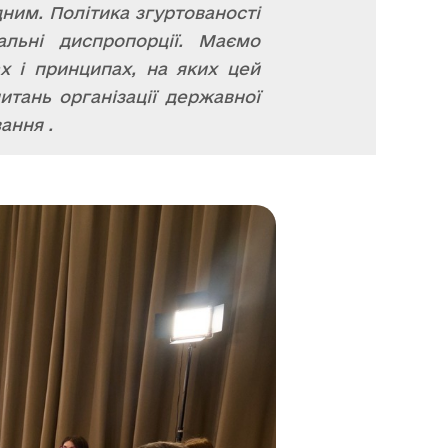
ним. Політика згуртованості
льні диспропорції. Маємо
ах і принципах, на яких цей
питань організації державної
ання .