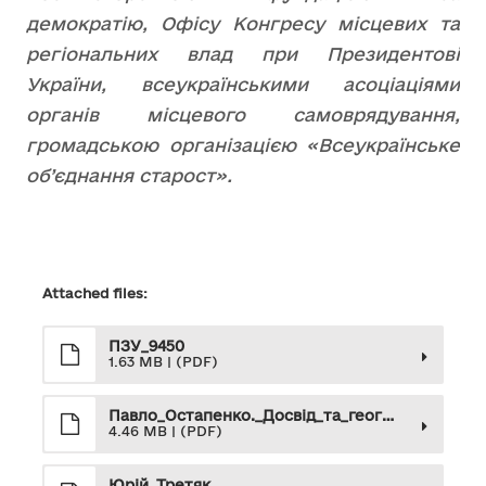
демократію, Офісу Конгресу місцевих та
регіональних влад при Президентові
України, всеукраїнськими асоціаціями
органів місцевого самоврядування,
громадською організацією «Всеукраїнське
об’єднання старост».
Attached files:
ПЗУ_9450
1.63 MB | (PDF)
Павло_Остапенко._Досвід_та_географія_міжнародного_співробітництво_тергромад
4.46 MB | (PDF)
Юрій_Третяк