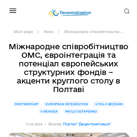
Main page
News
Міжнародне співробітництво ...
Міжнародне співробітництво
ОМС, євроінтеграція та
потенціал європейських
структурних фондів –
акценти круглого столу в
Полтаві
PARTNERSHIP
EUROPEAN INTEGRATION
VITALII BEZGHIN
V.NEHODA
PAVLO OSTAPENKO
Source:
Портал "Децентралізація"
11.03.2024