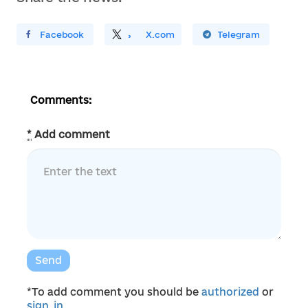
ирити У Facebook
Поділитись
На
X.com
Поширити У Telegram
Comments:
*
Add comment
Send
*To add comment you should be
authorized
or
sign_in