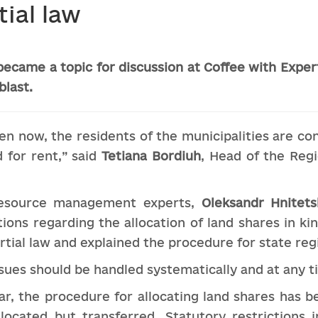
ial law
became a topic for discussion at Coffee with Expert
blast.
ven now, the residents of the municipalities are co
d for rent,” said
Tetiana Bordiuh
, Head of the Reg
 resource management experts,
Oleksandr Hnitet
ions regarding the allocation of land shares in kin
tial law and explained the procedure for state regi
ssues should be handled systematically and at any t
war, the procedure for allocating land shares has 
located but transferred. Statutory restrictions