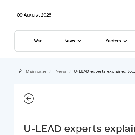
09 August 2026
War
News
Sectors
All news
Finance
International support
Gromadas
Main page
News
U-LEAD experts explained to..
Glossary
Healthcare
Calendar
ASC
Reports from gromadas
Safety
Photo
Waste management
U-LEAD experts explain
Tag Cloud