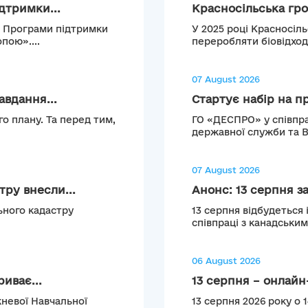
дтримки...
Красносільська гро
о Програми підтримки
У 2025 році Красносіл
пою»....
переробляти біовідход
07 August 2026
авдання...
Стартує набір на п
о плану. Та перед тим,
ГО «ДЕСПРО» у співпра
державної служби та 
07 August 2026
ру внесли...
Анонс: 13 серпня з
ьного кадастру
13 серпня відбудеться 
співпраці з канадськи
06 August 2026
иває...
13 серпня – онлайн-
невої Навчальної
13 серпня 2026 року о 