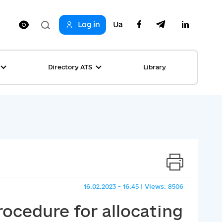
Log in
Ua
Directory ATS
Library
ring
ion
rship
s
ncements
ta
s stories table
, competitions
 equality
16.02.2023 - 16:45 | Views: 8506
s Top News
rocedure for allocating