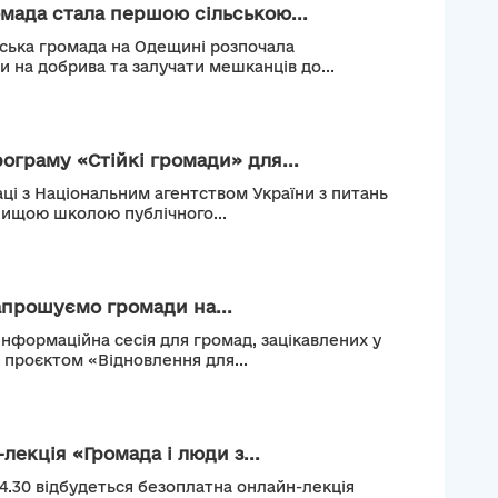
мада стала першою сільською...
ьська громада на Одещині розпочала
и на добрива та залучати мешканців до...
рограму «Стійкі громади» для...
ці з Національним агентством України з питань
Вищою школою публічного...
апрошуємо громади на...
інформаційна сесія для громад, зацікавлених у
м проєктом «Відновлення для...
лекція «Громада і люди з...
14.30 відбудеться безоплатна онлайн-лекція