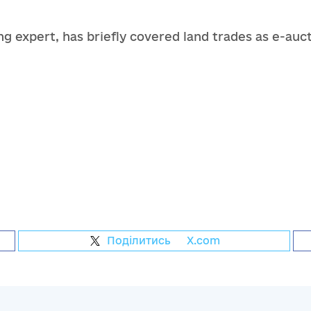
ng expert, has briefly covered land trades as e-auct
Поділитись
на
X.com