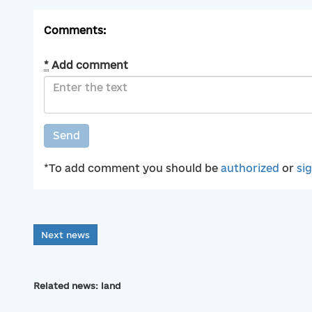
Comments:
*
Add comment
Send
*To add comment you should be
authorized
or
si
Next news
Related news: land