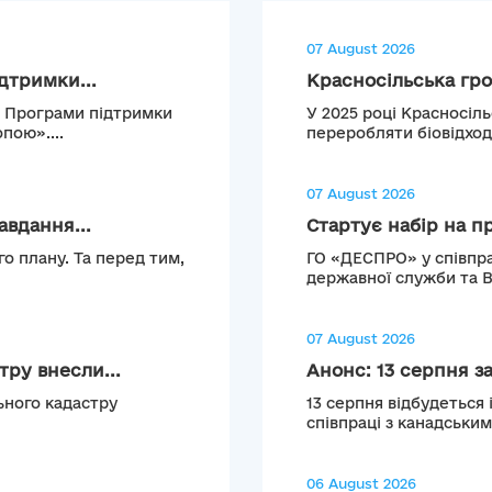
07 August 2026
дтримки...
Красносільська гро
о Програми підтримки
У 2025 році Красносіл
пою»....
переробляти біовідход
07 August 2026
авдання...
Стартує набір на п
о плану. Та перед тим,
ГО «ДЕСПРО» у співпра
державної служби та 
07 August 2026
ру внесли...
Анонс: 13 серпня з
ьного кадастру
13 серпня відбудеться 
співпраці з канадськи
06 August 2026