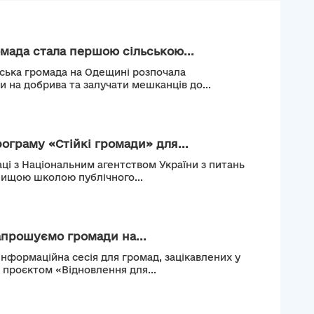
мада стала першою сільською...
ьська громада на Одещині розпочала
и на добрива та залучати мешканців до...
рограму «Стійкі громади» для...
ці з Національним агентством України з питань
Вищою школою публічного...
апрошуємо громади на...
інформаційна сесія для громад, зацікавлених у
м проєктом «Відновлення для...