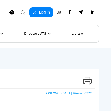
Log in
Ua
Directory ATS
Library
ring
ion
rship
s
ncements
ta
s stories table
, competitions
 equality
17.08.2021 - 14:11 | Views: 6772
s Top News