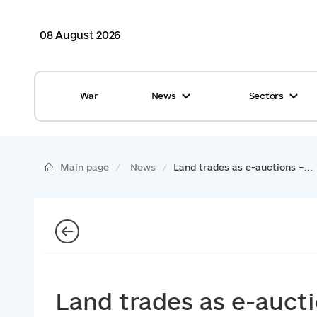
08 August 2026
War
News
Sectors
All news
Finance
International support
Gromadas
Main page
News
Land trades as e-auctions –...
Glossary
Healthcare
Calendar
ASC
Reports from gromadas
Safety
Photo
Waste management
Land trades as e-aucti
Tag Cloud