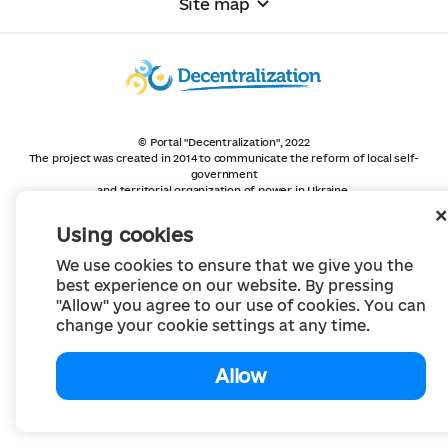
Site map
© Portal "Decentralization", 2022
The project was created in 2014 to communicate the reform of local self-
government
and territorial organization of power in Ukraine.
Creation and filling -
Portal "Decentralization"
All content is available under license
Using cookies
Creative Commons Attribution 4.0 International license,
unless otherwise indicated
We use cookies to ensure that we give you the
best experience on our website. By pressing
"Allow" you agree to our use of cookies. You can
change your cookie settings at any time.
Allow