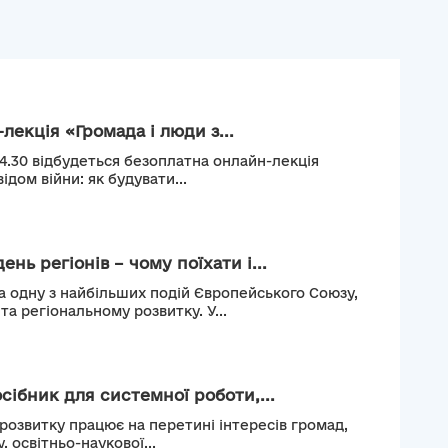
лекція «Громада і люди з...
14.30 відбудеться безоплатна онлайн-лекція
ідом війни: як будувати...
нь регіонів – чому поїхати і...
а одну з найбільших подій Європейського Союзу,
а регіональному розвитку. У...
сібник для системної роботи,...
 розвитку працює на перетині інтересів громад,
, освітньо-наукової...