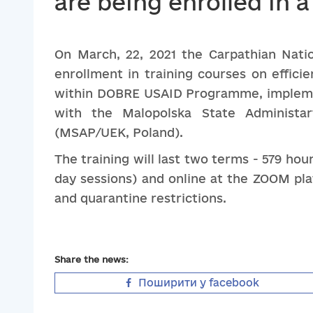
are being enrolled in a
On March, 22, 2021 the Carpathian Natio
enrollment in training courses on effi
within DOBRE USAID Programme, impleme
with the Malopolska State Administa
(MSAP/UEK, Poland).
The training will last two terms - 579 hou
day sessions) and online at the ZOOM pla
and quarantine restrictions.
Share the news:
Поширити у facebook