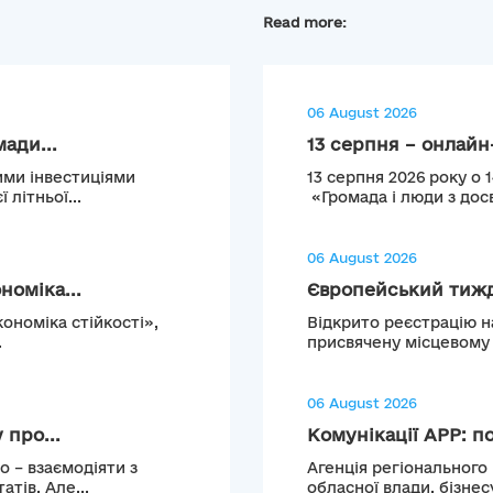
Read more:
06 August 2026
ади...
13 серпня – онлайн-
ими інвестиціями
13 серпня 2026 року о 
літньої...
«Громада і люди з досв
06 August 2026
номіка...
Європейський тижде
кономіка стійкості»,
Відкрито реєстрацію н
.
присвячену місцевому т
06 August 2026
 про...
Комунікації АРР: по
 – взаємодіяти з
Агенція регіонального
тів. Але...
обласної влади, бізнесу