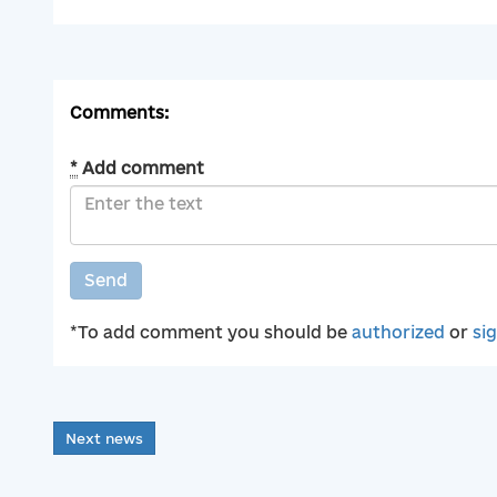
Comments:
*
Add comment
Send
*To add comment you should be
authorized
or
si
Next news