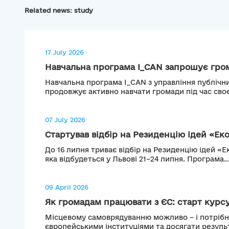
Related news: study
17 July 2026
Навчальна програма I_CAN запрошує гром
Навчальна програма I_CAN з управління публічн
продовжує активно навчати громади під час своєї 
07 July 2026
Стартував відбір на Резиденцію ідей «Еко
До 16 липня триває відбір на Резиденцію ідей «Е
яка відбудеться у Львові 21–24 липня. Програма..
09 April 2026
Як громадам працювати з ЄС: старт курсу
Місцевому самоврядуванню можливо – і потрібно
європейськими інституціями та досягати результа