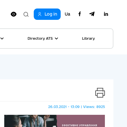
Log in
Ua
Directory ATS
Library
ring
ion
rship
s
ncements
ta
s stories table
, competitions
 equality
26.03.2021 - 13:09 | Views: 8925
s Top News