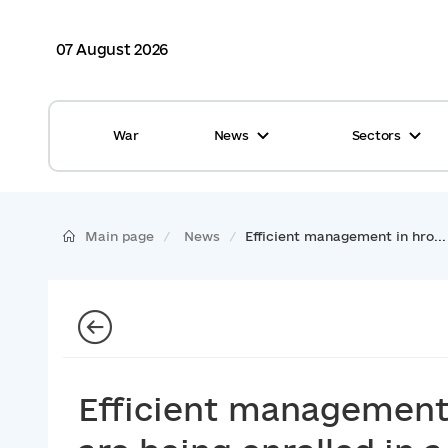
07 August 2026
War
News
Sectors
All news
Finance
International support
Gromadas
Main page
News
Efficient management in hro...
Glossary
Healthcare
Calendar
ASC
Reports from gromadas
Safety
Photo
Waste management
Efficient management
Tag Cloud